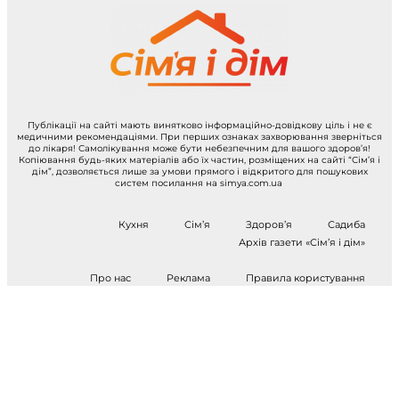
Публікації на сайті мають винятково інформаційно-довідкову ціль і не є
медичними рекомендаціями. При перших ознаках захворювання зверніться
до лікаря! Самолікування може бути небезпечним для вашого здоров’я!
Копіювання будь-яких матеріалів або їх частин, розміщених на сайті “Сім’я і
дім”, дозволяється лише за умови прямого і відкритого для пошукових
систем посилання на simya.com.ua
Кухня
Сім’я
Здоров’я
Садиба
Архів газети «Сім’я і дім»
Про нас
Реклама
Правила користування
Контакти
Слухати радіо «СіД ФМ»
© Агенція медіа-технологій «СІД ІНФОРМ», 2003-2023 . Усі права захищені.