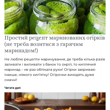
Простий рецепт маринованих огірків
(не треба возитися з гарячим
маринадом!)
Не люблю рецепти маринування, де треба кілька разів
заливати і виливати з банок то окріп, то киплячий
маринад – не раз обпікала руки! Огірки закриваю
інакше, ніякого кип’ятку! Огірочки виходять дуже
смачні!
Читати далі