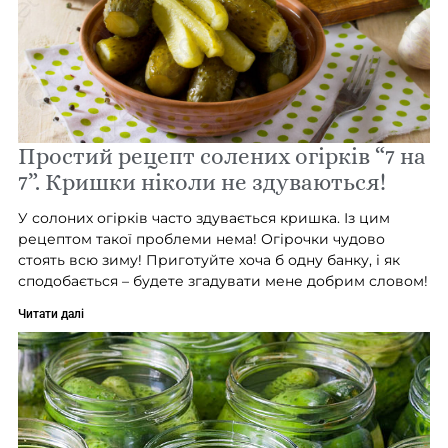
Простий рецепт солених огірків “7 на
7”. Кришки ніколи не здуваються!
У солоних огірків часто здувається кришка. Із цим
рецептом такої проблеми нема! Огірочки чудово
стоять всю зиму! Приготуйте хоча б одну банку, і як
сподобається – будете згадувати мене добрим словом!
Читати далі