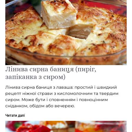
Лінива сирна баниця (пиріг,
запіканка з сиром)
Лінива сирна баниця з лаваша: простий і швидкий
рецепт ніжної страви з кисломолочним та твердим
сиром. Може бути і сповненням і повноцінним
сніданком, обідом або вечерею.
Читати далі