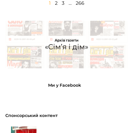
1
2
3
…
266
Архів газети
«Сім’я і дім»
Ми у Facebook
Спонсорський контент