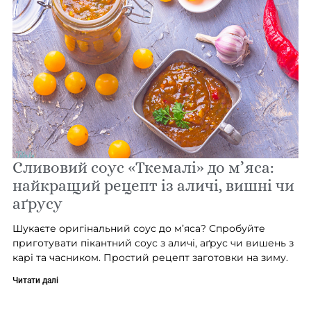
Сливовий соус «Ткемалі» до м’яса:
найкращий рецепт із аличі, вишні чи
аґрусу
Шукаєте оригінальний соус до м’яса? Спробуйте
приготувати пікантний соус з аличі, аґрус чи вишень з
карі та часником. Простий рецепт заготовки на зиму.
Читати далі