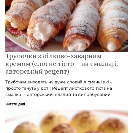
Трубочки з білково-заварним
кремом (слоєне тісто – на смальці,
авторський рецепт)
Трубочки виходять ну дуже слоєні! А смачні які –
просто тануть у роті! Рецепт листкового тіста на
смальці – авторський, вдалий та випробуваний.
Читати далі