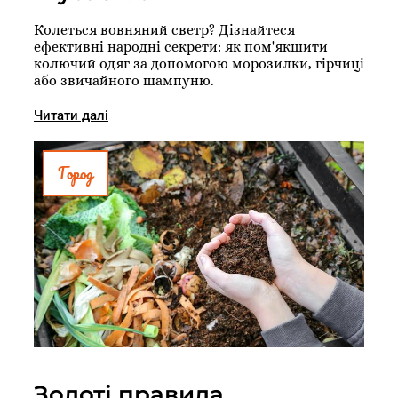
Колеться вовняний светр? Дізнайтеся
ефективні народні секрети: як пом'якшити
колючий одяг за допомогою морозилки, гірчиці
або звичайного шампуню.
Читати далі
Город
Золоті правила