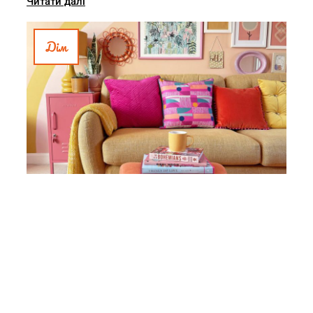
Читати далі
Дім
Дофаміновий декор: як
зробити квартиру
затишною та яскравою
без ремонту