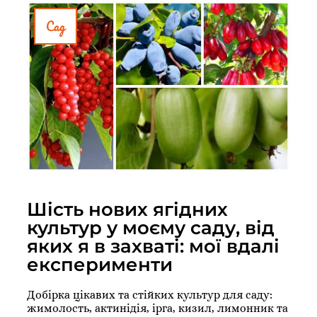
Сад
Шість нових ягідних
культур у моєму саду, від
яких я в захваті: мої вдалі
експерименти
Добірка цікавих та стійких культур для саду:
жимолость, актинідія, ірга, кизил, лимонник та