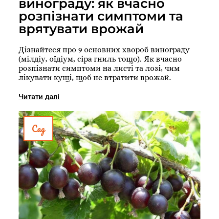
винограду: як вчасно
розпізнати симптоми та
врятувати врожай
Дізнайтеся про 9 основних хвороб винограду
(мілдіу, оїдіум, сіра гниль тощо). Як вчасно
розпізнати симптоми на листі та лозі, чим
лікувати кущі, щоб не втратити врожай.
Читати далі
Сад