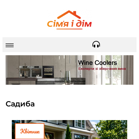
Садиба
Квітник