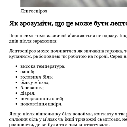
Лептоспіроз
Як зрозуміти, що це може бути лепт
Перші симптоми зазвичай з’являються не одразу. Інку
днів після зараження.
Лептоспіроз може починатися як звичайна гарячка, 
купанням, риболовлею чи роботою на городі. Серед
висока температура;
озноб;
головний біль;
біль у м’язах;
блювання;
діарея;
почервоніння очей;
пожовтіння шкіри.
Якщо після відпочинку біля водойми, контакту з тва
сильний біль у м’язах чи інші тривожні симптоми, не 
розповісти, де ви були та з чим контактували.