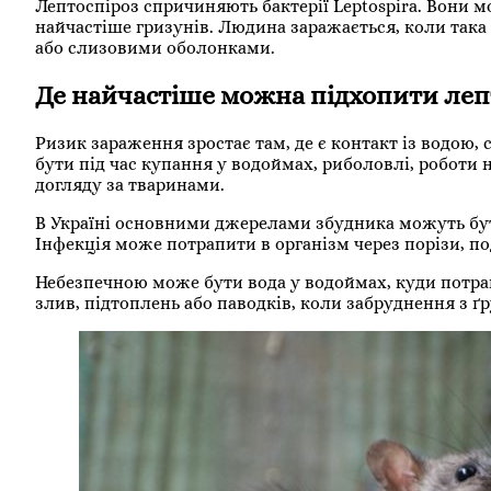
Лептоспіроз спричиняють бактерії Leptospira. Вони м
найчастіше гризунів. Людина заражається, коли так
або слизовими оболонками.
Де найчастіше можна підхопити леп
Ризик зараження зростає там, де є контакт із водою
бути під час купання у водоймах, риболовлі, роботи
догляду за тваринами.
В Україні основними джерелами збудника можуть бути
Інфекція може потрапити в організм через порізи, подр
Небезпечною може бути вода у водоймах, куди потра
злив, підтоплень або паводків, коли забруднення з ґ