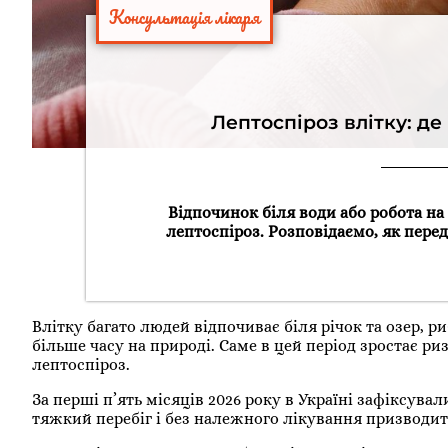
Консультація лікаря
Лептоспіроз влітку: де
Відпочинок біля води або робота на
лептоспіроз. Розповідаємо, як пере
Влітку багато людей відпочиває біля річок та озер, р
більше часу на природі. Саме в цей період зростає ри
лептоспіроз.
За перші п’ять місяців 2026 року в Україні зафіксува
тяжкий перебіг і без належного лікування призводит