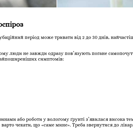
оспіроз
баційний період може тривати від 2 до 30 днів, найчастіш
тому люди не завжди одразу пов’язують погане самопочут
 найпоширеніших симптомів:
ринами або роботи у вологому ґрунті з’явилася висока те
варто чекати, що «саме мине». Треба звернутися до лікаря