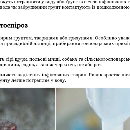
ожуть потрапляти у воду або ґрунт із сечею інфікованих 
а вода чи забруднений ґрунт контактують із пошкоджено
тоспіроз
, сирим ґрунтом, тваринами або гризунами. Особливо ува
 на присадибній ділянці, прибирання господарських примі
 сірі щури, польові миші, собаки та сільськогосподарськ
япини, садна, а також через очі, ніс або рот.
пляють виділення інфікованих тварин. Ризик зростає піс
рунту легше потрапляє у воду.