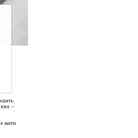
водить
з них —
же мати