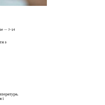
е — 7–14
тя з
мпература,
 і