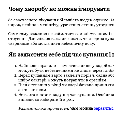
Чому хворобу не можна ігнорувати
За своєчасного лікування більшість людей одужує. 
нирок, печінки, менінгіту, ураження легень, утруднен
Саме тому важливо не займатися самолікуванням і н
отруєння. Для лікаря важливо знати, чи людина купа
тваринами або могла пити небезпечну воду.
Як захистити себе під час купання і
Найперше правило — купатися лише у водоймах і
можуть бути небезпечними не лише через глибину
Перед купанням варто заклеїти порізи, садна 
шкіру бактерії можуть потрапити в організм.
Після купання у річці чи озері бажано прийняти
антисептиком.
Не варто ковтати воду під час купання. Особлив
випадково набирати її в рот.
Радимо також прочитати:
Чим можна
заразитис