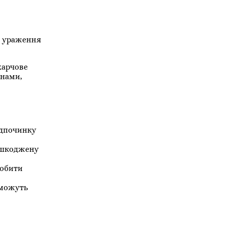
о ураження
харчове
унами,
ідпочинку
пошкоджену
робити
 можуть