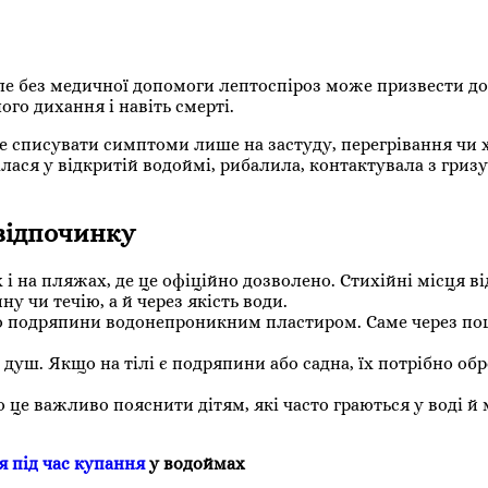
Але без медичної допомоги лептоспіроз може призвести д
ого дихання і навіть смерті.
е списувати симптоми лише на застуду, перегрівання чи 
лася у відкритій водоймі, рибалила, контактувала з гриз
 відпочинку
 на пляжах, де це офіційно дозволено. Стихійні місця в
 чи течію, а й через якість води.
або подряпини водонепроникним пластиром. Саме через 
 душ. Якщо на тілі є подряпини або садна, їх потрібно об
о це важливо пояснити дітям, які часто граються у воді й
я під час купання
у водоймах