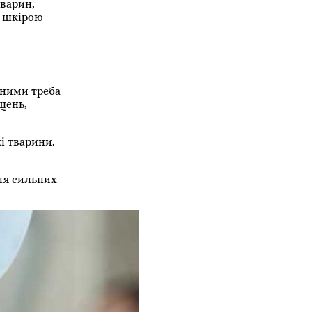
тварин,
ю шкірою
жними треба
щень,
і тварини.
ля сильних