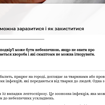
 можна заразитися і як захиститися
 подвір'ї може бути небезпечною, якщо не знати про
дається хвороба і які симптоми не можна ігнорувати.
ибалить, працює на городі, доглядає за тваринами або про
зик інфекцій, які передаються від тварин до людей. Одна 
ли 32 випадки лептоспірозу. Це зоонозна інфекція, яка мо
и до небезпечних ускладнень.