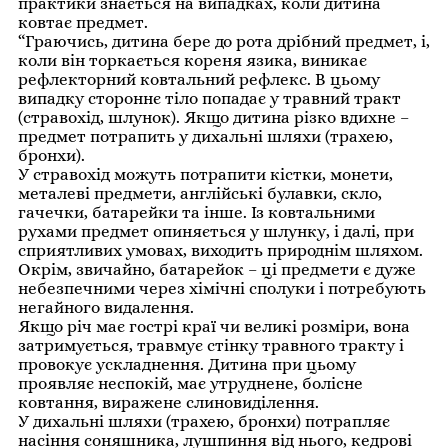
практики знається на випадках, коли дитина
ковтає предмет.
“Граючись, дитина бере до рота дрібний предмет, і,
коли він торкається кореня язика, виникає
рефлекторний ковтальний рефлекс. В цьому
випадку стороннє тіло попадає у травний тракт
(стравохід, шлунок). Якщо дитина різко вдихне –
предмет потрапить у дихальні шляхи (трахею,
бронхи).
У стравохід можуть потрапити кістки, монети,
металеві предмети, англійські булавки, скло,
гачечки, батарейки та інше. Із ковтальними
рухами предмет опиняється у шлунку, і далі, при
сприятливих умовах, виходить природнім шляхом.
Окрім, звичайно, батарейок – ці предмети є дуже
небезпечними через хімічні сполуки і потребують
негайного видалення.
Якщо річ має гострі краї чи великі розміри, вона
затримується, травмує стінку травного тракту і
провокує ускладнення. Дитина при цьому
проявляє неспокій, має утруднене, болісне
ковтання, виражене слиновиділення.
У дихальні шляхи (трахею, бронхи) потрапляє
насіння соняшника, лушпиння від нього, кедрові