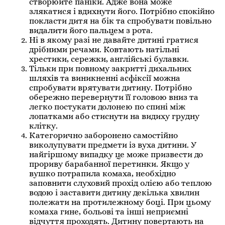
створюйте паніки. Адже вона може
злякатися і вдихнути його. Потрібно спокійно
покласти дитя на бік та спробувати повільно
видалити його пальцем з рота.
Ні в якому разі не давайте дитині гратися
дрібними речами. Ковтають натільні
хрестики, сережки, англійські булавки.
Тільки при повному закритті дихальних
шляхів та виникненні асфіксії можна
спробувати врятувати дитину. Потрібно
обережно перевернути її головою вниз та
легко постукати долонею по спині між
лопатками або стиснути на видиху грудну
клітку.
Категорично заборонено самостійно
виколупувати предмети із вуха дитини. У
найгіршому випадку це може призвести до
прориву барабанної перетинки. Якщо у
вушко потрапила комаха, необхідно
заповнити слуховий прохід олією або теплою
водою і заставити дитину декілька хвилин
полежати на протилежному боці. При цьому
комаха гине, больові та інші неприємні
відчуття проходять. Дитину повертають на