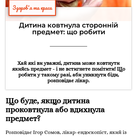
Здоров'я та краса
Дитина ковтнула сторонній
предмет: що робити
Хай які ви уважні, дитина може ковтнути
якийсь предмет - і не встигнете помітити! Що
робити у такому разі, аби уникнути біди,
розповідає лікар.
Що буде, якщо дитина
проковтнула або вдихнула
предмет?
Розповідає Ігор Сомов, лікар-ендоскопіст, який із