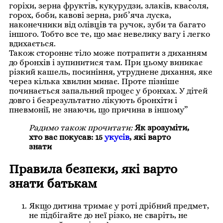
горіхи, зерна фруктів, кукурудзи, злаків, квасоля,
горох, боби, кавові зерна, риб’яча луска,
наконечники від олівців та ручок, зуби та багато
іншого. Тобто все те, що має невелику вагу і легко
вдихається.
Також стороннє тіло може потрапити з диханням
до бронхів і зупинитися там. При цьому виникає
різкий кашель, посиніння, утруднене дихання, яке
через кілька хвилин минає. Проте пізніше
починається запальний процес у бронхах. У дітей
довго і безрезультатно лікують бронхіти і
пневмонії, не знаючи, що причина в іншому”
Радимо також прочитати:
Як зрозуміти,
хто вас покусав: 15
укусів
, які варто
знати
Правила безпеки, які варто
знати батькам
Якщо дитина тримає у роті дрібний предмет,
не підбігайте до неї різко, не сваріть, не