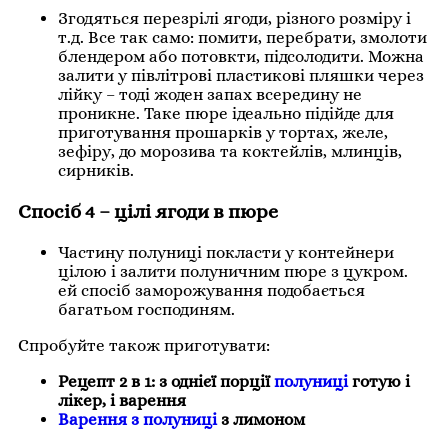
Згодяться перезрілі ягоди, різного розміру і
т.д. Все так само: помити, перебрати, змолоти
блендером або потовкти, підсолодити. Можна
залити у півлітрові пластикові пляшки через
лійку – тоді жоден запах всередину не
проникне. Таке пюре ідеально підійде для
приготування прошарків у тортах, желе,
зефіру, до морозива та коктейлів, млинців,
сирників.
Спосіб 4 – цілі ягоди в пюре
Частину полуниці покласти у контейнери
цілою і залити полуничним пюре з цукром.
ей спосіб заморожування подобається
багатьом господиням.
Спробуйте також приготувати:
Рецепт 2 в 1: з однієї порції
полуниці
готую і
лікер, і варення
Варення з полуниці
з лимоном