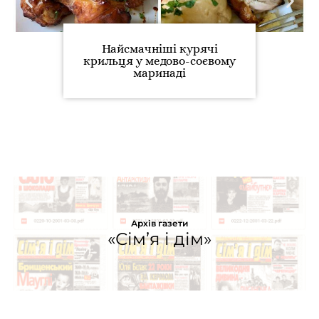
Найсмачніші курячі
крильця у медово-соєвому
маринаді
Архів газети
«Сім’я і дім»