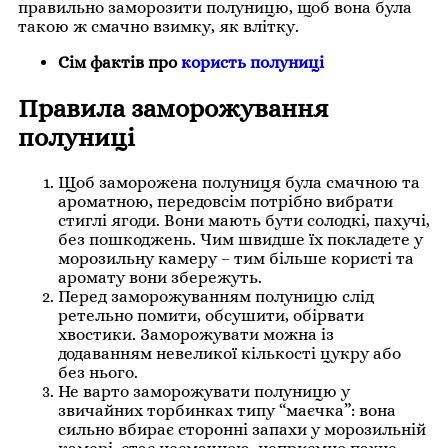
правильно заморозити полуницю, щоб вона була
такою ж смачно взимку, як влітку.
Сім фактів про
користь полуниці
Правила заморожування
полуниці
Щоб заморожена полуниця була смачною та
ароматною, передовсім потрібно вибрати
стиглі ягоди. Вони мають бути солодкі, пахучі,
без пошкоджень. Чим швидше їх покладете у
морозильну камеру – тим більше користі та
аромату вони збережуть.
Перед заморожуванням полуницю слід
ретельно помити, обсушити, обірвати
хвостики. Заморожувати можна із
додаванням невеликої кількості цукру або
без нього.
Не варто заморожувати полуницю у
звичайних торбинках типу “маєчка”: вона
сильно вбирає сторонні запахи у морозильній