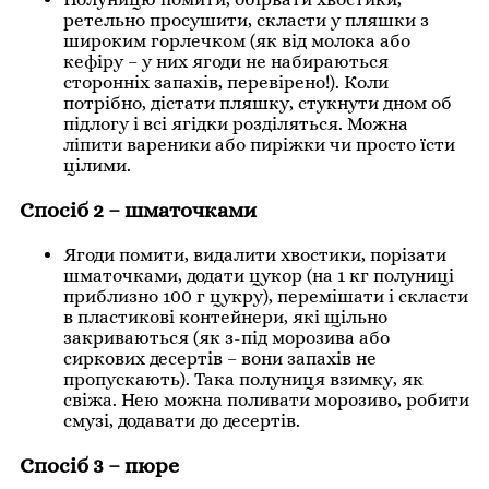
ретельно просушити, скласти у пляшки з
широким горлечком (як від молока або
кефіру – у них ягоди не набираються
сторонніх запахів, перевірено!). Коли
потрібно, дістати пляшку, стукнути дном об
підлогу і всі ягідки розділяться. Можна
ліпити вареники або пиріжки чи просто їсти
цілими.
Спосіб 2 – шматочками
Ягоди помити, видалити хвостики, порізати
шматочками, додати цукор (на 1 кг полуниці
приблизно 100 г цукру), перемішати і скласти
в пластикові контейнери, які щільно
закриваються (як з-під морозива або
сиркових десертів – вони запахів не
пропускають). Така полуниця взимку, як
свіжа. Нею можна поливати морозиво, робити
смузі, додавати до десертів.
Спосіб 3 – пюре