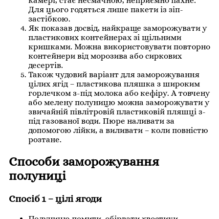
камері, стає несмачною, неприємно пахне.
Для цього годяться лише пакети із зіп-
застібкою.
Як показав досвід, найкраще заморожувати у
пластикових контейнерах зі щільними
кришками. Можна використовувати повторно
контейнери від морозива або сиркових
десертів.
Також чудовий варіант для заморожування
цілих ягід – пластикова пляшка з широким
горлечком з-під молока або кефіру. А товчену
або мелену полуницю можна заморожувати у
звичайній півлітровій пластиковій пляшці з-
під газованої води. Пюре наливати за
допомогою лійки, а виливати – коли повністю
розтане.
Способи заморожування
полуниці
Спосіб 1 – цілі ягоди
Полуницю помити, обірвати хвостики,