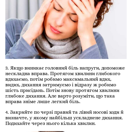
3. Якщо виникає головний біль напруги, допоможе
нескладна вправа. Протягом хвилини глибокого
вдихаємо, потім робимо максимальний вдих,
видих, дихання затримуємо і відразу ж робимо
шість присідань. Потім знову протягом хвилини
глибоке дихання. Але варто розуміти, що така
вправа зніме лише легкий біль.
4. Закрийте по черзі правий та лівий носові ходи й
визначте, у якому найбільш ускладнене дихання.
Подихайте через нього кілька хвилин.