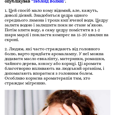
опублікував
“Таблоїд Волині”
.
1. Цей спосіб мало кому відомий, але, кажуть,
доволі дієвий. Знадобиться цедра одного
середнього лимона і трохи кип’яченої води. Цедру
залити водою і залишити поки не стане м’якою.
Потім злити воду, а саму цедру помістити в 1-2
шари марлі і покласти компрес на 15-20 хвилин на
скроні.
2. Людям, які часто страждають від головного
болю, варто придбати аромалампу. У неї можна
додавати масло евкаліпту, материнки, ромашки,
чайного дерева, кокосу або кориці. Ці аромати
благотворно впливають на людський організм, і
допомагають впоратися з головним болем.
Особливо корисна ароматерапія тим, хто
страждає мігренню.