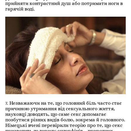
прийняти контрастний душ або потримати ноги в
гарячій воді.
7. Незважаючи на те, що головний біль часто стає
причиною утримання від сексуального життя,
науковці доводять, що саме секс допомагає
позбутися різних видів болю, зокрема й головного.
Німецькі вчені перевірили теорію про те, що секс
призводить до викиду ендорфінів – природних