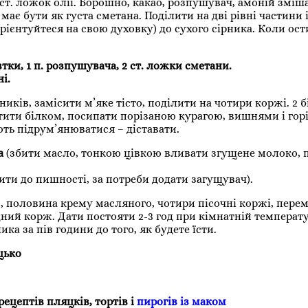
0 ст. ложок олії. Борошно, какао, розпушувач, амоній зміш
має бути як густа сметана. Поділити на дві рівні частини 
рієнтуйтеся на свою духовку) до сухого сірника. Коли ост
втки, 1 п. розпушувача, 2 ст. ложки сметани.
і.
ків, замісити м’яке тісто, поділити на чотири коржі. 2 
астити білком, посипати порізаною курагою, вишнями і гор
ть підрум’янюватися – діставати.
ка
(збити масло, тонкою цівкою вливати згущене молоко, 
ити до пишності, за потреби додати загущувач).
, половина крему масляного, чотири пісочні коржі, пере
ий корж. Дати постояти 2-3 год при кімнатній температу
ка за пів години до того, як будете їсти.
цько
ецептів пляцків, тортів і
пирогів із маком