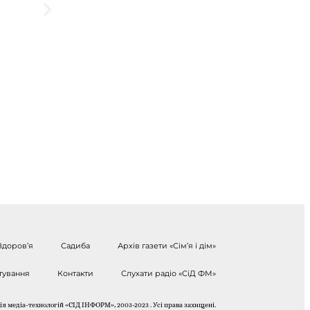
Здоров’я
Садиба
Архів газети «Сім’я і дім»
тування
Контакти
Слухати радіо «СіД ФМ»
я медіа-технологій «СІД ІНФОРМ», 2003-2023 . Усі права захищені.