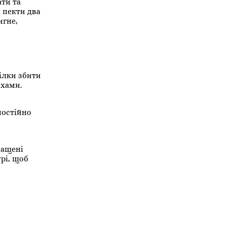
ати та
і пекти два
игне,
білки збити
іхами.
постійно
мащені
рі, щоб