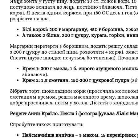
Яйця збити у густу піну, додати 10 ст. ложок води, 1
поступово всипати до яєць, постійно збиваючи. Тісто 
коржі. Я пекла одним коржем при 180 ОС десь 1 год (о
розрізати на два.
Білі коржі: 200 г маргарину, 450 г борошна, 2 жо
А також 2 білки, 200 г цукру, курага, горіхи, вишн
Маргарин перетерти з борошном, додати решту складни
з 200 г цукру до стійкої піни, розкотити 4 коржі, зм
Спекти (дуже швидко печуться, бо тоненькі). Починаю
Крем 1: 300 г масла, 1 б. сирого згущеного моло
збиваючи).
Крем 2: 1 л сметани, 150-200 г цукрової пудри
(зб
Зібрати торт: шоколадний корж (просочила молоком)
сметанним кремом, решта масляного крему, шоколадн
добре просочився, потім у холод. Дістати з холодильни
Рецепт Анни Країло. Пекла і фотографувала Лілія Ма
Спробуйте також приготувати:
Найсмачніша випічка – з маком. 15 перевірених р