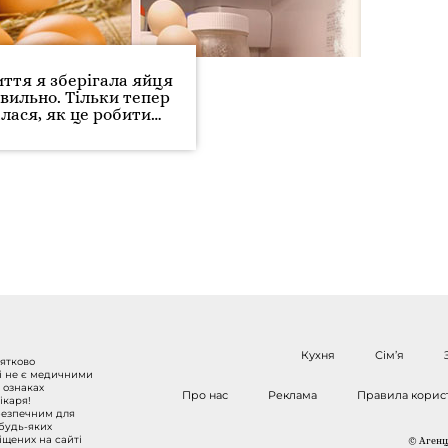
иття я зберігала яйця
вильно. Тільки тепер
алася, як це робити…
Кухня
Сім’я
нятково
 і не є медичними
 ознаках
Про нас
Реклама
Правила корис
ікаря!
безпечним для
 будь-яких
міщених на сайті
© Агенці