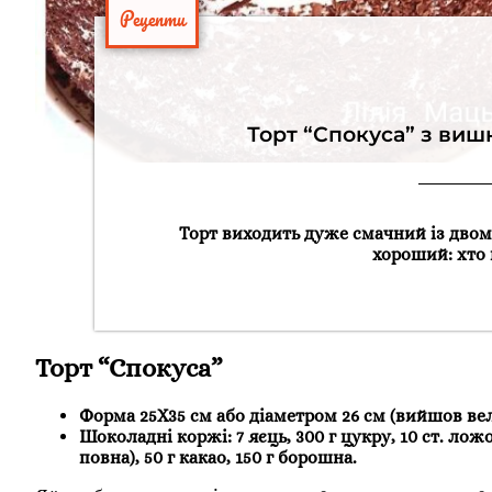
Рецепти
Торт “Спокуса” з виш
Торт виходить дуже смачний із двом
хороший: хто 
Торт “Спокуса”
Форма 25Х35 см або діаметром 26 см (вийшов вел
Шоколадні коржі:
7 яєць, 300 г цукру, 10 ст. ло
повна), 50 г какао, 150 г борошна.