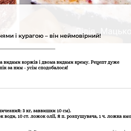
нями і курагою – він неймовірний!
а видами коржів і двома видами крему. Рецепт дуже
пік за ним - усім сподобалося!
ичезний: 3 кг, заввишки 10 см).
жок води, 10 ст. ложок олії, й п. розпушувача, 1 ч. ложка ам