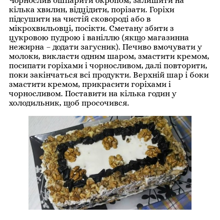
Чорнослив ошпарити окропом, залишити на
кілька хвилин, відцідити, порізати. Горіхи
підсушити на чистій сковороді або в
мікрохвильовці, посікти. Сметану збити з
цукровою пудрою і ваніллю (якщо магазинна
нежирна – додати загусник). Печиво вмочувати у
молоки, викласти одним шаром, змастити кремом,
посипати горіхами і чорносливом, далі повторити,
поки закінчаться всі продукти. Верхній шар і боки
змастити кремом, прикрасити горіхами і
чорносливом. Поставити на кілька годин у
холодильник, щоб просочився.