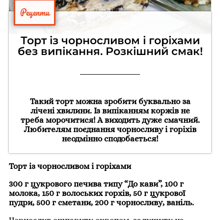
Рецепти
Торт із чорносливом і горіхами
без випікання. Розкішний смак!
Такий торт можна зробити буквально за
лічені хвилини. Із випіканням коржів не
треба морочитися! А виходить дуже смачний.
Любителям поєднання чорносливу і горіхів
неодмінно сподобається!
Торт із чорносливом і горіхами
300 г цукрового печива типу “До кави”, 100 г
молока, 150 г волоських горхів, 50 г цукрової
пудри, 500 г сметани, 200 г чорносливу, ваніль.