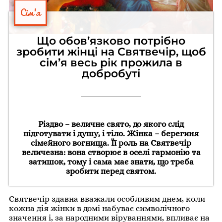
Сім'я
Що обов’язково потрібно
зробити жінці на Святвечір, щоб
сім’я весь рік прожила в
добробуті
Різдво – величне свято, до якого слід
підготувати і душу, і тіло. Жінка – берегиня
сімейного вогнища. Її роль на Святвечір
величезна: вона створює в оселі гармонію та
затишок, тому і сама має знати, що треба
зробити перед святом.
Святвечір здавна вважали особливим днем, коли
кожна дія жінки в домі набуває символічного
значення і, за народними віруваннями, впливає на