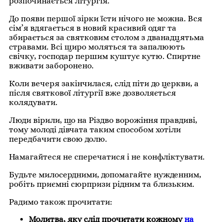
розпочинається літургія.
До появи першої зірки їсти нічого не можна. Вся
сім’я вдягається в новий красивий одяг та
збирається за святковим столом з дванадцятьма
стравами. Всі щиро моляться та запалюють
свічку, господар першим куштує кутю. Спиртне
вживати заборонено.
Коли вечеря закінчилася, слід піти до церкви, а
після святкової літургії вже дозволяється
колядувати.
Люди вірили, що на Різдво ворожіння правдиві,
тому молоді дівчата таким способом хотіли
передбачити свою долю.
Намагайтеся не сперечатися і не конфліктувати.
Будьте милосердними, допомагайте нужденним,
робіть приємні сюрпризи рідним та близьким.
Радимо також прочитати:
Молитва, яку слід прочитати кожному
на