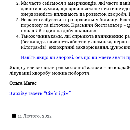
Ми часто сміємося з американців, які часто нав
давно зрозуміли, що врівноважене психічне здоро
знервованість впливають на розвиток хвороби. 
Не варто забувати і про правильну білизну. Бюс
поролону та кісточок. Красивий бюстгальтер – ц
понад 7-8 годин на добу шкідливо.
Також чинниками, які сприяють виникненню рак
(безпліддя, наявність абортів у анамнезі, перші
кілограмів), ендокринні захворювання, цукровий 
Навіть якщо ви здорові, ось що ви маєте знати п
Якщо у вас виявили рак молочної залози – не впадайт
лікуванні хворобу можна побороти.
Ольга Магас
З архіву газети “Сім’я і дім”
11 Лютого, 2022