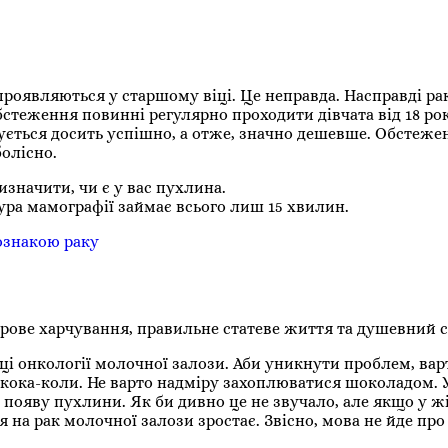
проявляються у старшому віці. Це неправда. Насправді ра
теження повинні регулярно проходити дівчата від 18 рок
ується досить успішно, а отже, значно дешевше. Обстеже
олісно.
значити, чи є у вас пухлина.
ра мамографії займає всього лиш 15 хвилин.
 ознакою раку
рове харчування, правильне статеве життя та душевний с
ці онкології молочної залози. Аби уникнути проблем, вар
кока-коли. Не варто надміру захоплюватися шоколадом. У
 появу пухлини. Як би дивно це не звучало, але якщо у ж
 на рак молочної залози зростає. Звісно, мова не йде про