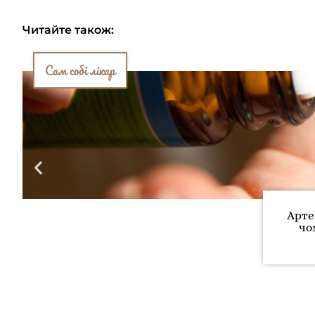
Читайте також:
Сам собі лікар
Арте
чо