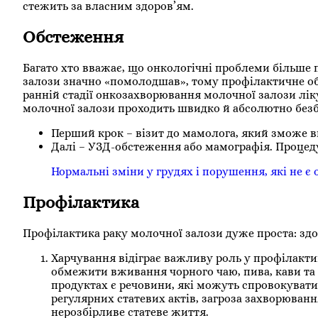
стежить за власним здоров’ям.
Обстеження
Багато хто вважає, що онкологічні проблеми більше 
залози значно «помолодшав», тому профілактичне обс
ранній стадії онкозахворювання молочної залози лік
молочної залози проходить швидко й абсолютно безб
Перший крок – візит до мамолога, який зможе ви
Далі – УЗД-обстеження або мамографія. Процеду
Нормальні зміни у грудях і порушення, які не є
Профілактика
Профілактика раку молочної залози дуже проста: здо
Харчування відіграє важливу роль у профілакти
обмежити вживання чорного чаю, пива, кави та 
продуктах є речовини, які можуть спровокувати
регулярних статевих актів, загроза захворювання
нерозбірливе статеве життя.