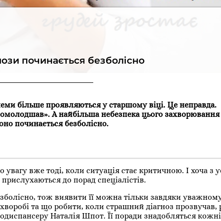
лози починається безболісно
леми більше проявляються у старшому віці. Це неправда.
помолодшав». А найбільша небезпека цього захворювання
воно починається безболісно.
 увагу вже тоді, коли ситуація стає критичною. І хоча з у
 прислухаються до порад спеціалістів.
безболісно, тож виявити її можна тільки завдяки уважном
и хворобі та що робити, коли страшний діагноз прозвучав,
одиспансеру Наталія Шпот. Її поради знадобляться кожні