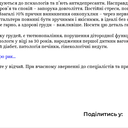
ідуються до психологів та п’ють антидепресанти. Насправд
в’я та спокій – запорука довголіття. Постійні стреси, по
Взагалі 70% причин виникнення онкопухлин – через нерв
тгальтери повинні бути зручними і якісними, в ідеалі без
е гарно, а здорові груди – важливіше. Носити цю деталь г
у грудей, є тютюнопаління, порушення дітородної функц
 пологи у віці за 30 років, народження першої дитини ваго
діабет, патологія печінки, гінекологічні недуги.
ро рак…
е у відчай. При вчасному зверненні до спеціалістів та п
Поділитись у: