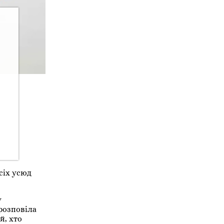
сіх усюд
у
 розповіла
й, хто