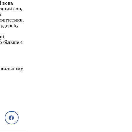
і вони
ганий сон,
и.
 синтетики,
ардеробу
ії
ю більше 4
равильному