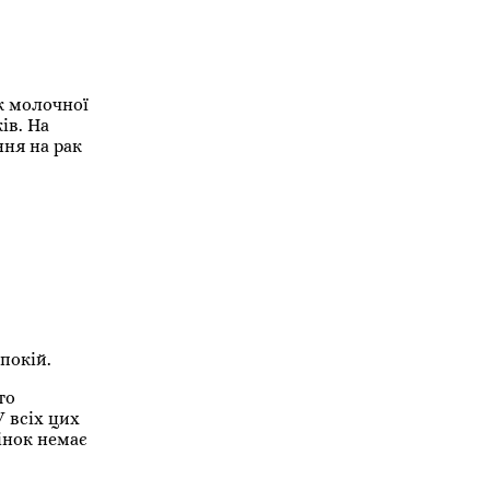
к молочної
ів. На
ння на рак
покій.
то
 всіх цих
інок немає