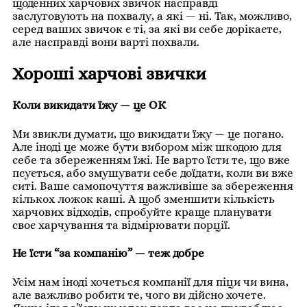
щоденних харчових звичок насправді
заслуговують на похвалу, а які — ні. Так, можливо,
серед ваших звичок є ті, за які ви себе дорікаєте,
але насправді вони варті похвали.
Хороші харчові звички
Коли викидати їжу — це ОК
Ми звикли думати, що викидати їжу — це погано.
Але іноді це може бути вибором між шкодою для
себе та збереженням їжі. Не варто їсти те, що вже
псується, або змушувати себе доїдати, коли ви вже
ситі. Ваше самопочуття важливіше за збереження
кількох ложок каші. А щоб зменшити кількість
харчових відходів, спробуйте краще планувати
своє харчування та відмірювати порції.
Не їсти “за компанію” — теж добре
Усім нам іноді хочеться компанії для піци чи вина,
але важливо робити те, чого ви дійсно хочете.