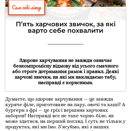
Сам собі лікар
П’ять харчових звичок, за які
варто себе похвалити
Здорове харчування не завжди означає
безкомпромісну відмову від усього смачного
або строге дотримання рамок і правил. Деякі
харчові звички, на які ми накладаємо табу,
насправді є корисними.
Думаєте, що здорове харчування — це завжди
куряче філе, приготоване на пару, овочі та каші? А
бургери з фрі — це гріх і вершина харчових
заборон? Насправді все не таке чорно-біле, як
може здатися, на перший погляд. І суть не тільки у
продуктах, які ми їмо. З’ясуймо, які з наших