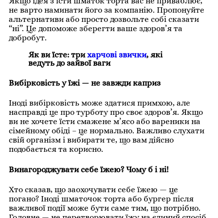
Якщо ідея з’їсти шматок торта вас не приваблює,
не варто наминати його за компанію. Пропонуйте
альтернативи або просто дозвольте собі сказати
“ні”. Це допоможе зберегти ваше здоров’я та
добробут.
Як ви їсте: три
харчові звички
, які
ведуть до зайвої ваги
Вибірковість у їжі — не завжди каприз
Іноді вибірковість може здатися примхою, але
насправді це про турботу про своє здоров’я. Якщо
ви не хочете їсти смажене м’ясо або вареники на
сімейному обіді – це нормально. Важливо слухати
свій організм і вибирати те, що вам дійсно
подобається та корисно.
Винагороджувати себе їжею? Чому б і ні!
Хто сказав, що заохочувати себе їжею — це
погано? Іноді шматочок торта або бургер після
важливої події може бути саме тим, що потрібно.
Головне — не перетворювати їжу на єдиний спосіб