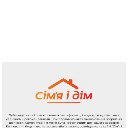
Публікації на сайті мають винятково інформаційно-довідкову ціль і не є
медичними рекомендаціями. При перших ознаках захворювання зверніться
до лікаря! Самолікування може бути небезпечним для вашого здоров’я!
Копіювання будь-яких матеріалів або їх частин, розміщених на сайті “Сім’я і