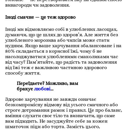
винагороди чи задоволення.
Іноді смачне — це теж здорово
Іноді ми відмовляємо собі в улюблених ласощах,
думаючи, що це шлях до здоров’я. Але життя без
улюбленого морозива або чипсів може стати
нудним. Якщо ваше харчування збалансоване і на
80% складається з корисної їжі, чому б не
насолоджуватися улюбленими смаколиками час
від часу? Пам’ятайте, що радість та задоволення
від їжі теж є важливою частиною здорового
способу життя.
Переїдаєте? Можливо, вам
бракує
любові
…
Здорове харчування не завжди означає
безкомпромісну відмову від усього смачного або
строге дотримання рамок і правил. Це про баланс,
вміння слухати своє тіло та визначати, що саме
вам підходить. Не засуджуйте себе за кожен
шматочок піци або торта. Замість цього,