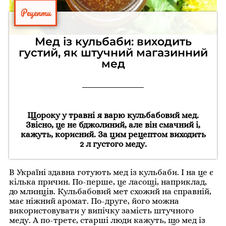
Рецепти
Мед із кульбаби: виходить
густий, як штучний магазинний
мед
Щороку у травні я варю кульбабовий мед.
Звісно, це не бджолиний, але він смачний і,
кажуть, корисний. За цим рецептом виходить
2 л густого меду.
В Україні здавна готують мед із кульбаби. І на це є
кілька причин. По-перше, це ласощі, наприклад,
до млинців. Кульбабовий мет схожий на справній,
має ніжний аромат. По-друге, його можна
використовувати у випічку замість штучного
меду. А по-третє, старші люди кажуть, що мед із