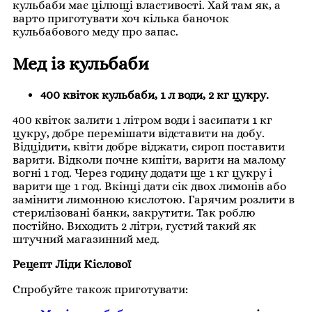
кульбаби має цілющі властивості. Хай там як, а
варто приготувати хоч кілька баночок
кульбабового меду про запас.
Мед із кульбаби
400 квіток кульбаби, 1 л води, 2 кг цукру.
400 квіток залити 1 літром води і засипати 1 кг
цукру, добре перемішати відставити на добу.
Відцідити, квіти добре віджати, сироп поставити
варити. Відколи почне кипіти, варити на малому
вогні 1 год. Через годину додати ще 1 кг цукру і
варити ще 1 год. Вкінці дати сік двох лимонів або
замінити лимонною кислотою. Гарячим розлити в
стерилізовані банки, закрутити. Так роблю
постійно. Виходить 2 літри, густий такий як
штучний магазинний мед.
Рецепт Ліди Кіслової
Спробуйте також приготувати: