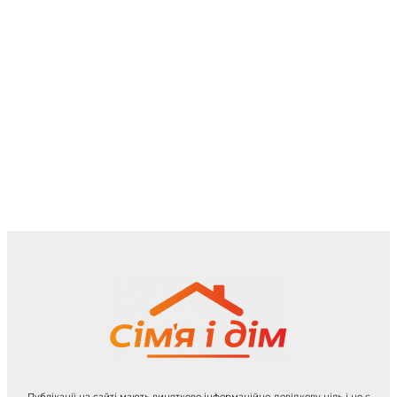
Публікації на сайті мають винятково інформаційно-довідкову ціль і не є