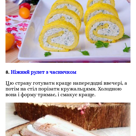
8.
Ніжний рулет з часничком
Цю страву готувати краще напередодні ввечері, а
потім на стіл порізати кружальцями. Холодною
вона і форму тримає, і смакує краще.