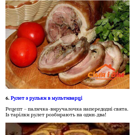
6.
Рулет з рульки в мультиварці
Рецепт – паличка-виручалочка напередодні свята.
Із тарілки рулет розбирають на один-два!