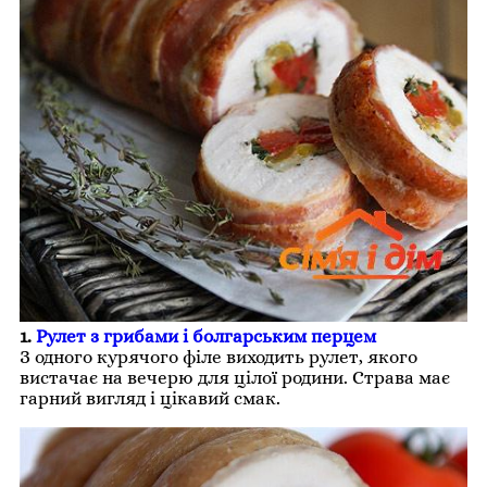
1.
Рулет з грибами і болгарським перцем
З одного курячого філе виходить рулет, якого
вистачає на вечерю для цілої родини. Страва має
гарний вигляд і цікавий смак.