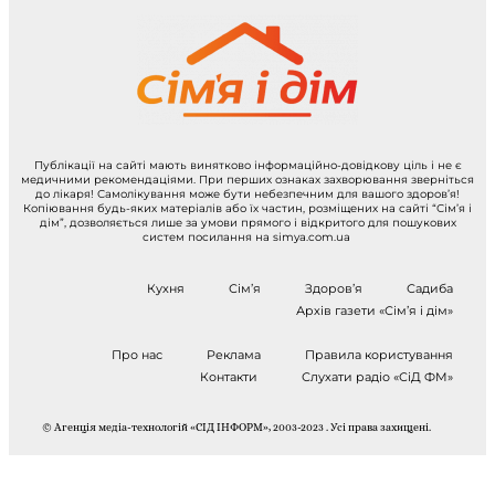
Публікації на сайті мають винятково інформаційно-довідкову ціль і не є
медичними рекомендаціями. При перших ознаках захворювання зверніться
до лікаря! Самолікування може бути небезпечним для вашого здоров’я!
Копіювання будь-яких матеріалів або їх частин, розміщених на сайті “Сім’я і
дім”, дозволяється лише за умови прямого і відкритого для пошукових
систем посилання на simya.com.ua
Кухня
Сім’я
Здоров’я
Садиба
Архів газети «Сім’я і дім»
Про нас
Реклама
Правила користування
Контакти
Слухати радіо «СіД ФМ»
© Агенція медіа-технологій «СІД ІНФОРМ», 2003-2023 . Усі права захищені.