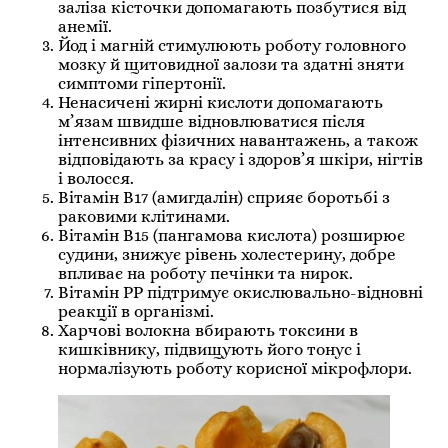
заліза кісточки допомагають позбутися від
анемії.
Йод і магній стимулюють роботу головного
мозку й щитовидної залози та здатні зняти
симптоми гіпертонії.
Ненасичені жирні кислоти допомагають
м’язам швидше відновлюватися після
інтенсивних фізичних навантажень, а також
відповідають за красу і здоров’я шкіри, нігтів
і волосся.
Вітамін B17 (амигдалін) сприяє боротьбі з
раковими клітинами.
Вітамін B15 (пангамова кислота) розширює
судини, знижує рівень холестерину, добре
впливає на роботу печінки та нирок.
Вітамін PP підтримує окислювально-відновні
реакції в організмі.
Харчові волокна вбирають токсини в
кишківнику, підвищують його тонус і
нормалізують роботу корисної мікрофлори.