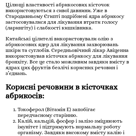
Цілющі властивості абрикосових кісточок
використовуються з сивої давнини. Уже в
Стародавньому Єгипті подрібнені ядра абрикосу
застосовувалися для лікування втрати голосу
(ларингіту) і слабкості кишківника.
Китайські цілителі використовували олію з
абрикосових ядер для лікування захворювань
шкіри та суглобів. Середньовічний лікар Авіценна
використовував кісточки абрикосу для лікування
бронхіту. Все це стало можливим завдяки вмісту в
ядрах цих фруктів безлічі корисних речовин і
з’єднань.
Корисні речовини
в кісточках
абрикосів:
Токоферол (Вітамін Е) запобігає
передчасному старінню.
Калій, кальцій, фосфор і залізо зміцнюють
імунітет і підтримують нормальну роботу
організму. Завдяки високому вмісту калію і