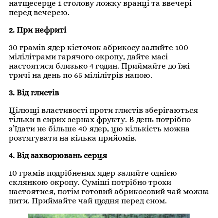
натщесерце 1 столову ложку вранці та ввечері
перед вечерею.
2. При нефриті
30 грамів ядер кісточок абрикосу залийте 100
мілілітрами гарячого окропу, дайте масі
настоятися близько 4 годин. Приймайте до їжі
тричі на день по 65 мілілітрів напою.
3. Від глистів
Цілющі властивості проти глистів зберігаються
тільки в сирих зернах фрукту. В день потрібно
з’їдати не більше 40 ядер, цю кількість можна
розтягувати на кілька прийомів.
4. Від захворювань серця
10 грамів подрібнених ядер залийте однією
склянкою окропу. Суміші потрібно трохи
настоятися, потім готовий абрикосовий чай можна
пити. Приймайте чай щодня перед сном.