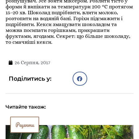
розпушувач. Усе збити міксером. Розлити тісто у
форми й випікати за температури 200 °С протягом
15–20 хв. Шоколад подрібнити, влити молоко,
розтопити на водяній бані. Горіхи підсмажити і
подрібнити. Кекси змащувати шоколадом та
можна посипати горішками, прикрашати
фруктами, ягодами. Секрет: що більше шоколаду,
то смачніші кекси.
26 Серпня, 2017
Поділитись у:
Читайте також:
Рецепти