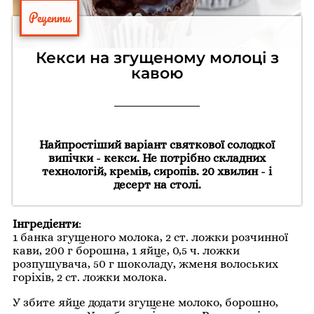
Рецепти
Кекси на згущеному молоці з
кавою
Найпростіший варіант святкової солодкої
випічки - кекси. Не потрібно складних
технологій, кремів, сиропів. 20 хвилин - і
десерт на столі.
Інгредієнти
:
1 банка згущеного молока, 2 ст. ложки розчинної
кави, 200 г борошна, 1 яйце, 0,5 ч. ложки
розпушувача, 50 г шоколаду, жменя волоських
горіхів, 2 ст. ложки молока.
У збите яйце додати згущене молоко, борошно,