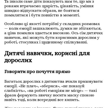
Та інколи саме діти показують нам те, що ми з
роками втрачаємо: щирість, цікавість, уміння
швидко відпускати образи, не боятися
помилятися і бути повністю в моменті.
Особливо ці якості потрібні у складних розмовах
— коли емоції зашкалюють, думки не збігаються,
а ціна помилки здається високою. Ось сім дитячих
навичок, які можуть бути корисними дорослим у
роботі, стосунках і щоденному спілкуванні.
Дитячі навички, корисні для
дорослих
Говорити про почуття прямо
Багатьох дорослих з дитинства вчили приховувати
емоції. «Не плач», «зберися», «не показуй
слабкість», «на роботі емоціям не місце» — такі
фрази формують звичку носити маску спокою
навіть тоді, коли всередині все кипить.