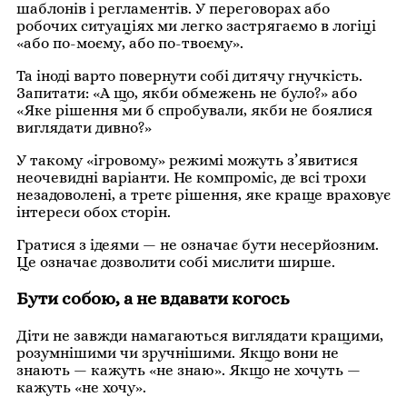
шаблонів і регламентів. У переговорах або
робочих ситуаціях ми легко застрягаємо в логіці
«або по-моєму, або по-твоєму».
Та іноді варто повернути собі дитячу гнучкість.
Запитати: «А що, якби обмежень не було?» або
«Яке рішення ми б спробували, якби не боялися
виглядати дивно?»
У такому «ігровому» режимі можуть з’явитися
неочевидні варіанти. Не компроміс, де всі трохи
незадоволені, а третє рішення, яке краще враховує
інтереси обох сторін.
Гратися з ідеями — не означає бути несерйозним.
Це означає дозволити собі мислити ширше.
Бути собою, а не вдавати когось
Діти не завжди намагаються виглядати кращими,
розумнішими чи зручнішими. Якщо вони не
знають — кажуть «не знаю». Якщо не хочуть —
кажуть «не хочу».