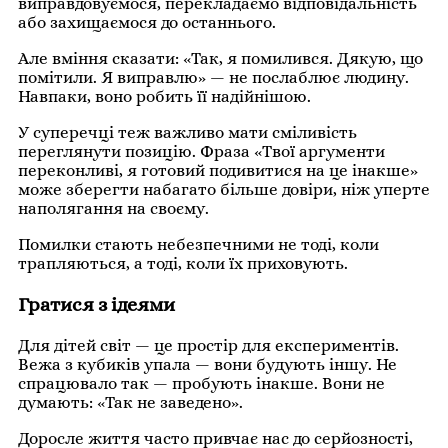
виправдовуємося, перекладаємо відповідальність
або захищаємося до останнього.
Але вміння сказати: «Так, я помилився. Дякую, що
помітили. Я виправлю» — не послаблює людину.
Навпаки, воно робить її надійнішою.
У суперечці теж важливо мати сміливість
переглянути позицію. Фраза «Твої аргументи
переконливі, я готовий подивитися на це інакше»
може зберегти набагато більше довіри, ніж уперте
наполягання на своєму.
Помилки стають небезпечними не тоді, коли
трапляються, а тоді, коли їх приховують.
Гратися з ідеями
Для дітей світ — це простір для експериментів.
Вежа з кубиків упала — вони будують іншу. Не
спрацювало так — пробують інакше. Вони не
думають: «Так не заведено».
Доросле життя часто привчає нас до серйозності,