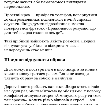
готуємо захист або намагаємося виглядати
переконливо.
Простий крок — прибрати телефон, повернутися
до співрозмовника, подивитися в очі й справді
слухати. Якщо думки відволіклися, можна
повернутися фразою: «Правильно я розумію, що
для тебе зараз головне ось це?»
Такі дрібниці змінюють якість розмови. Людина
відчуває увагу, більше відкривається, а
непорозумінь стає менше.
Швидше відпускати образи
Діти можуть посваритися в пісочниці, а за кілька
хвилин знову гратися разом. Вони не завжди
тягнуть образу за собою в майбутнє.
Дорослі часто роблять навпаки. Якщо хтось підвів
нас один раз, ми пам’ятаємо це місяцями. У новому
конфлікті згадуємо старе: «А минулого разу ти теж
так зробив». Колега різко відповів у стресі — ми
затаюємо образу і починаємо відповідати колючо.