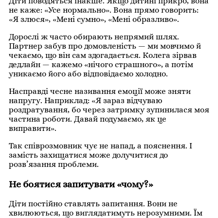
Діти поводяться інакше. Якщо дитині прикро, вона
не каже: «Усе нормально». Вона прямо говорить:
«Я злюся», «Мені сумно», «Мені образливо».
Дорослі ж часто обирають непрямий шлях.
Партнер забув про домовленість — ми мовчимо й
чекаємо, що він сам здогадається. Колега зірвав
дедлайн — кажемо «нічого страшного», а потім
уникаємо його або відповідаємо холодно.
Насправді чесне називання емоції може зняти
напругу. Наприклад: «Я зараз відчуваю
роздратування, бо через затримку зупинилася моя
частина роботи. Давай подумаємо, як це
виправити».
Так співрозмовник чує не напад, а пояснення. І
замість захищатися може долучитися до
розв’язання проблеми.
Не боятися запитувати «чому?»
Діти постійно ставлять запитання. Вони не
хвилюються, що виглядатимуть нерозумними. Їм