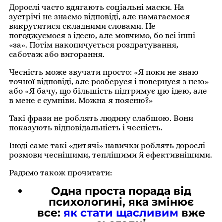
Дорослі часто вдягають соціальні маски. На
зустрічі не знаємо відповіді, але намагаємося
викрутитися складними словами. Не
погоджуємося з ідеєю, але мовчимо, бо всі інші
«за». Потім накопичується роздратування,
саботаж або вигорання.
Чесність може звучати просто: «Я поки не знаю
точної відповіді, але розберуся і повернуся з нею»
або «Я бачу, що більшість підтримує цю ідею, але
в мене є сумніви. Можна я поясню?»
Такі фрази не роблять людину слабшою. Вони
показують відповідальність і чесність.
Іноді саме такі «дитячі» навички роблять дорослі
розмови чеснішими, теплішими й ефективнішими.
Радимо також прочитати:
Одна проста порада від
психологині, яка змінює
все:
як стати щасливим
вже