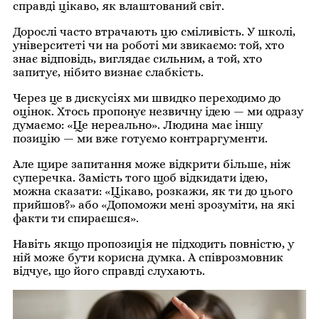
справді цікаво, як влаштований світ.
Дорослі часто втрачають цю сміливість. У школі,
університеті чи на роботі ми звикаємо: той, хто
знає відповідь, виглядає сильним, а той, хто
запитує, нібито визнає слабкість.
Через це в дискусіях ми швидко переходимо до
оцінок. Хтось пропонує незвичну ідею — ми одразу
думаємо: «Це нереально». Людина має іншу
позицію — ми вже готуємо контраргументи.
Але щире запитання може відкрити більше, ніж
суперечка. Замість того щоб відкидати ідею,
можна сказати: «Цікаво, розкажи, як ти до цього
прийшов?» або «Допоможи мені зрозуміти, на які
факти ти спираєшся».
Навіть якщо пропозиція не підходить повністю, у
ній може бути корисна думка. А співрозмовник
відчує, що його справді слухають.