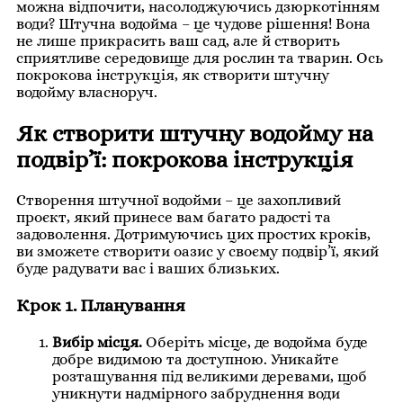
можна відпочити, насолоджуючись дзюркотінням
води? Штучна водойма – це чудове рішення! Вона
не лише прикрасить ваш сад, але й створить
сприятливе середовище для рослин та тварин. Ось
покрокова інструкція, як створити штучну
водойму власноруч.
Як створити штучну водойму на
подвір’ї: покрокова інструкція
Створення штучної водойми – це захопливий
проєкт, який принесе вам багато радості та
задоволення. Дотримуючись цих простих кроків,
ви зможете створити оазис у своєму подвір’ї, який
буде радувати вас і ваших близьких.
Крок 1. Планування
Вибір місця.
Оберіть місце, де водойма буде
добре видимою та доступною. Уникайте
розташування під великими деревами, щоб
уникнути надмірного забруднення води