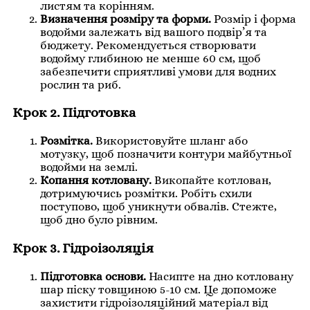
листям та корінням.
Визначення розміру та форми.
Розмір і форма
водойми залежать від вашого подвір’я та
бюджету. Рекомендується створювати
водойму глибиною не менше 60 см, щоб
забезпечити сприятливі умови для водних
рослин та риб.
Крок 2. Підготовка
Розмітка.
Використовуйте шланг або
мотузку, щоб позначити контури майбутньої
водойми на землі.
Копання котловану.
Викопайте котлован,
дотримуючись розмітки. Робіть схили
поступово, щоб уникнути обвалів. Стежте,
щоб дно було рівним.
Крок 3. Гідроізоляція
Підготовка основи.
Насипте на дно котловану
шар піску товщиною 5-10 см. Це допоможе
захистити гідроізоляційний матеріал від