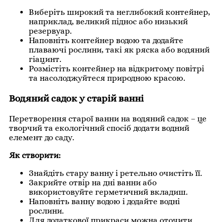
Виберіть широкий та неглибокий контейнер,
наприклад, великий піднос або низький
резервуар.
Наповніть контейнер водою та додайте
плаваючі рослини, такі як ряска або водяний
гіацинт.
Розмістіть контейнер на відкритому повітрі
та насолоджуйтеся природною красою.
Водяний садок у старій ванні
Перетворення старої ванни на водяний садок – це
творчий та екологічний спосіб додати водний
елемент до саду.
Як створити:
Знайдіть стару ванну і ретельно очистіть її.
Закрийте отвір на дні ванни або
використовуйте герметичний вкладиш.
Наповніть ванну водою і додайте водні
рослини.
Для додаткової прикраси можна оточити