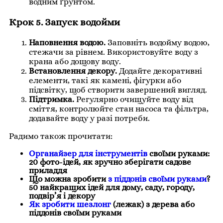
водним ґрунтом.
Крок 5. Запуск водойми
Наповнення водою.
Заповніть водойму водою,
стежачи за рівнем. Використовуйте воду з
крана або дощову воду.
Встановлення декору.
Додайте декоративні
елементи, такі як камені, фігурки або
підсвітку, щоб створити завершений вигляд.
Підтримка.
Регулярно очищуйте воду від
сміття, контролюйте стан насоса та фільтра,
додавайте воду у разі потреби.
Радимо також прочитати:
Органайзер для інструментів
своїми руками:
20 фото-ідей, як зручно зберігати садове
приладдя
Що можна зробити
з піддонів своїми руками
?
50 найкращих ідей для дому, саду, городу,
подвір’я і декору
Як зробити шезлонг
(лежак) з дерева або
піддонів своїми руками