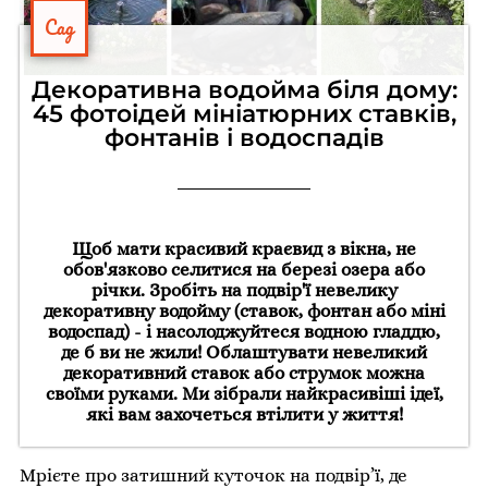
Сад
Декоративна водойма біля дому:
45 фотоідей мініатюрних ставків,
фонтанів і водоспадів
Щоб мати красивий краєвид з вікна, не
обов'язково селитися на березі озера або
річки. Зробіть на подвір'ї невелику
декоративну водойму (ставок, фонтан або міні
водоспад) - і насолоджуйтеся водною гладдю,
де б ви не жили! Облаштувати невеликий
декоративний ставок або струмок можна
своїми руками. Ми зібрали найкрасивіші ідеї,
які вам захочеться втілити у життя!
Мрієте про затишний куточок на подвір’ї, де