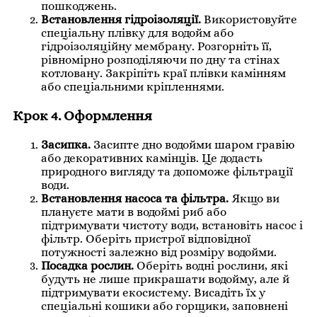
пошкоджень.
Встановлення гідроізоляції.
Використовуйте
спеціальну плівку для водойм або
гідроізоляційну мембрану. Розгорніть її,
рівномірно розподіляючи по дну та стінах
котловану. Закріпіть краї плівки камінням
або спеціальними кріпленнями.
Крок 4. Оформлення
Засипка.
Засипте дно водойми шаром гравію
або декоративних камінців. Це додасть
природного вигляду та допоможе фільтрації
води.
Встановлення насоса та фільтра.
Якщо ви
плануєте мати в водоймі риб або
підтримувати чистоту води, встановіть насос і
фільтр. Оберіть пристрої відповідної
потужності залежно від розміру водойми.
Посадка рослин.
Оберіть водні рослини, які
будуть не лише прикрашати водойму, але й
підтримувати екосистему. Висадіть їх у
спеціальні кошики або горщики, заповнені