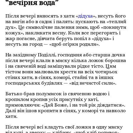
“вечірня вода”
Після вечері виносять з хати «
дідуха
», несуть його
на вигін або в садок і палять: пускають на «теплий
дух». Це символічне палення зими, щоб «покинути
кожух», накликати весну. Коли все перегорить і
жар погасне, дівчата беруть попіл з «дідуха» і
несуть на город — «щоб огірки родили».
На західному Поділлі, господиня або старша дочка
після вечері клали в миску кілька ложок борошна
і на свяченій воді замішували рідке тісто. Цим
тістом вони малювали хрести на всіх чотирьох
стінах хати, в сінях, коморі, стайні та в інших
господарських будівлях — «від нечистої сили».
Батько брав полумисок із свяченою водою і
кропилом кропив усіх присутніх у хаті,
примовляючи: «Дай Боже, і на той рік діждатися».
Далі він ішов кропити в сінях, у коморі та навколо
хати.
Після вечері всі кладуть свої ложки в одну миску
від куті, а зверху — хлібину, «щоб хліб родився».