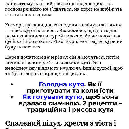
пануватимуть цілий рік, якщо під час цих слів
господаря ніхто не з’явиться, на поріг не вибіжить
кіт чи інша тварина.
Увечері, ще завидна, господиня засвічувала лампу
— «щоб кури неслися». Вважалося, що цього дня
не можна кликати курей голосно, бо як почує зла
сусідка і промовить: «Твої кури, мої яйця», кури не
будуть нестися.
Перед початком вечері вся сім’я молиться, потім
починає і закінчує їсти із ложки куті. Усю
недоїдену їжу віддають курям чи іншій худобі, щоб
та була здорова і краще плодилась.
Голодна кутя
. Як її
приготувати та коли їсти
Як готувати кутю
, щоб вона
вдалася смачною. 2 рецепти –
традиційна і рисова кутя
Спалений дідух, хрести з тіста і