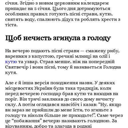
січня. Згідно з новим церковним календарем
припадає на 5 січня. Цього дня дотримуються
особливих правил: готують пісні страви, кутю,
святять воду, спалюють дідух та роблять хрести з
тіста.
Щоб нечисть згинула з голоду
На вечерю подають пісні страви — смажену рибу,
вареники з капустою, гречані млинці на олії і
кутю
та узвар. Страв менше, ніж на попередній
Святвечір і вони пісні, тому й називається Голодна
кутя.
Але є й інша версія походження назви. У деяких
місцевостях України була така традиція, коли
перед вечерею господар брав кутю та виходив на
поріг. Він тричі закликав до свого дому нечисту
силу. А потім оглядався навсібіч і казав: “Ну, якщо
ви зараз не прийшли до мене їсти, то згиньте з
голоду та ніколи більше не приходьте!”. Саме через
це “побажання” вечерю називають голодною. За
віруванням, добро та злагода в родині