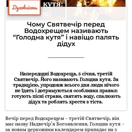
Духовність
Чому Святвечір перед
Водохрещем називають
“Голодна кутя” і навіщо палять
дідух
Напередодні Водохреща, 5 січня, третій
Святвечір. Його називають Голодна кутя. За
традицією, упродовж всього дня люди нічого
не їдять і дотримуються особливих правил:
готують пісні страви, святять воду, спалюють
дідух та роблять хрести з тіста.
Вечір перед Водохрещем – третій Святвечір, він
має назву Надвечір’я Богоявлення, Голодна кутя –
за новим церковним календарем припадає на 5