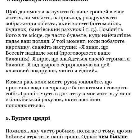
Щоб допомогти залучити більше грошей в своє
життя, ви можете, наприклад, роздрукувати
зображення об’єкта, який хочете (автомобіль,
будинок, банківський рахунок і т. д.). Помістіть
його в те місце, де часто буваєте, куди найчастіше
падає ваш погляд. У той момент, коли побачите
картинку, скажіть наступне: «Я знаю, що
Всесвіт надішле мені (проговорюєте ваше
бажання). Я вірю, що знайдеться спосіб отримати
бажане. Я від щирого серця дякую за цей
казковий подарунок, якого я гідний».
Кожен раз, коли миєте руки, уявляйте, що
проточна вода насправді є банкнотами і говоріть
собі: «Гроші течуть в достатку в моє життя, у мене
є банківський рахунок, який постійно
поповнюється».
5. Будьте щедрі
Помилка, яку часто робимо, полягає в тому, що ми
боїмося втратити наші гроші. Однак
чим більше