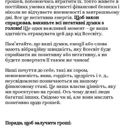
грошей, побоюючись втратити їх. Тобто живете в
постійних умовах відсутності фінансової безпеки і
ніколи не відчуваєте впевненості в завтрашньому
дні. Все це негативна енергія.
Щоб закон
спрацював, викиньте всі негативні думки з
голови!
Ще один важливий момент – це ваша
здатність отримувати цей дар від Всесвіту.
Пам’ятайте, що ваші думки, емоції або слова
мають вібраційну швидкість, яку Всесвіт буде
сприймати як позитивну або негативну, а ви
будете повертати її таким же чином!
Наші почуття до себе, такі як сором,
невпевненість, вина, гордість, щедрість і т. д.,
неусвідомлено позначаються на нашому
фінансовому стані. Це наша власна цінність, яку
ми проектуємо на гроші. Ось чому деякі люди
багатші інших. Свідомо чи ні, але вони мислять
позитивно щодо грошей.
Поради, щоб залучити гроші
: