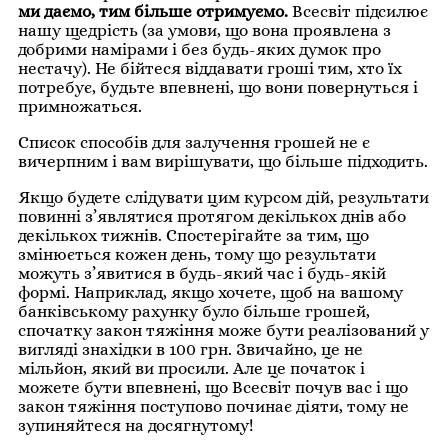
ми даємо, тим більше отримуємо.
Всесвіт підсилює
нашу щедрість (за умови, що вона проявлена ​​з
добрими намірами і без будь-яких думок про
нестачу). Не бійтеся віддавати гроші тим, хто їх
потребує, будьте впевнені, що вони повернуться і
примножаться.
Список способів для залучення грошей не є
вичерпним і вам вирішувати, що більше підходить.
Якщо будете слідувати цим курсом дій, результати
повинні з’являтися протягом декількох днів або
декількох тижнів. Спостерігайте за тим, що
змінюється кожен день, тому що результати
можуть з’явитися в будь-який час і будь-якій
формі. Наприклад, якщо хочете, щоб на вашому
банківському рахунку було більше грошей,
спочатку закон тяжіння може бути реалізований у
вигляді знахідки в 100 грн. Звичайно, це не
мільйон, який ви просили. Але це початок і
можете бути впевнені, що Всесвіт почув вас і що
закон тяжіння поступово починає діяти, тому не
зупиняйтеся на досягнутому!