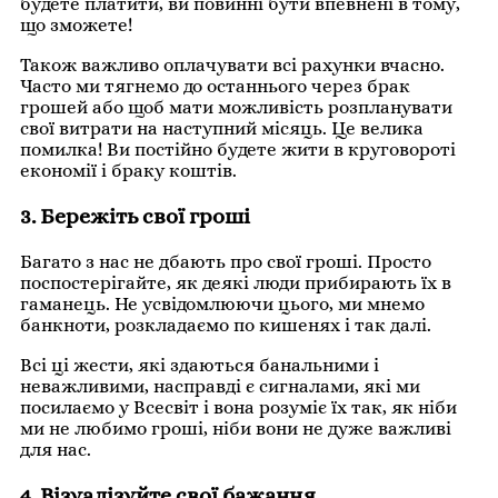
будете платити, ви повинні бути впевнені в тому,
що зможете!
Також важливо оплачувати всі рахунки вчасно.
Часто ми тягнемо до останнього через брак
грошей або щоб мати можливість розпланувати
свої витрати на наступний місяць. Це велика
помилка! Ви постійно будете жити в круговороті
економії і браку коштів.
3. Бережіть свої гроші
Багато з нас не дбають про свої гроші. Просто
поспостерігайте, як деякі люди прибирають їх в
гаманець. Не усвідомлюючи цього, ми мнемо
банкноти, розкладаємо по кишенях і так далі.
Всі ці жести, які здаються банальними і
неважливими, насправді є сигналами, які ми
посилаємо у Всесвіт і вона розуміє їх так, як ніби
ми не любимо гроші, ніби вони не дуже важливі
для нас.
4. Візуалізуйте свої бажання