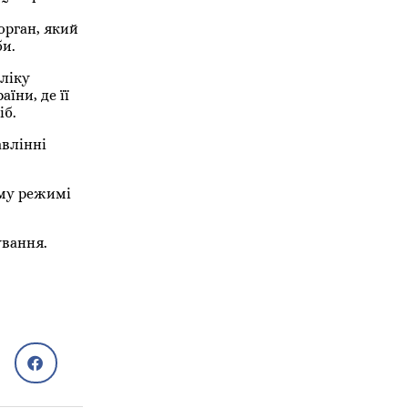
орган, який
би.
ліку
ни, де її
іб.
авлінні
ому режимі
ування.