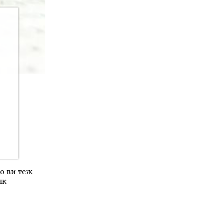
що ви теж
як