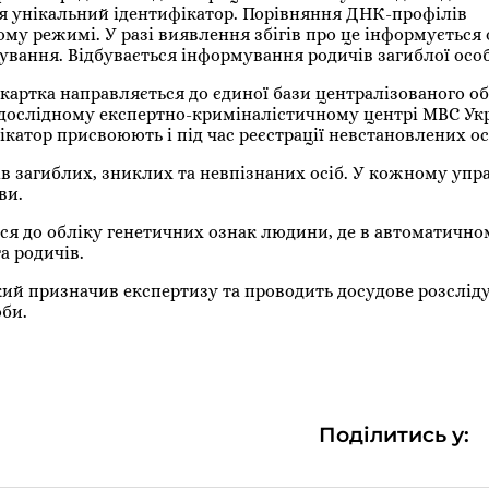
я унікальний ідентифікатор. Порівняння ДНК-профілів
му режимі. У разі виявлення збігів про це інформується 
ування. Відбувається інформування родичів загиблої осо
ртка направляється до єдиної бази централізованого об
слідному експертно-криміналістичному центрі МВС Украї
катор присвоюють і під час реєстрації невстановлених ос
в загиблих, зниклих та невпізнаних осіб. У кожному упр
ви.
ся до обліку генетичних ознак людини, де в автоматичн
а родичів.
який призначив експертизу та проводить досудове розслід
оби.
Поділитись у: