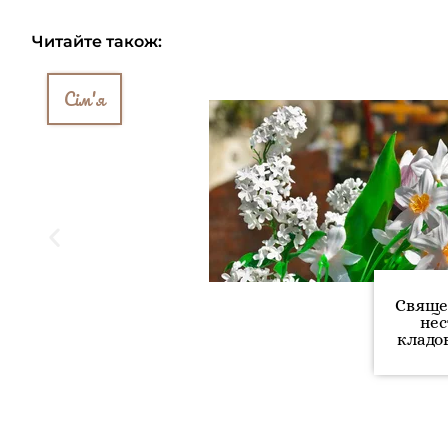
Читайте також:
Сім'я
Свяще
нес
кладо