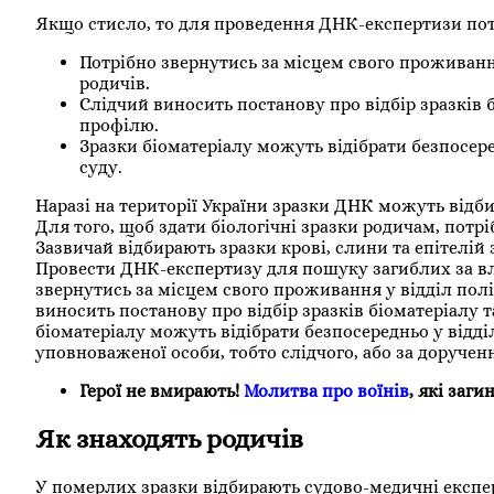
Якщо стисло, то для проведення ДНК-експертизи потр
Потрібно звернутись за місцем свого проживанн
родичів.
Слідчий виносить постанову про відбір зразків
профілю.
Зразки біоматеріалу можуть відібрати безпосер
суду.
Наразі на території України зразки ДНК можуть відби
Для того, щоб здати біологічні зразки родичам, потр
Зазвичай відбирають зразки крові, слини та епітелій
Провести ДНК-експертизу для пошуку загиблих за 
звернутись за місцем свого проживання у відділ пол
виносить постанову про відбір зразків біоматеріалу
біоматеріалу можуть відібрати безпосередньо у відд
уповноваженої особи, тобто слідчого, або за доручен
Герої не вмирають!
Молитва про воїнів
, які заги
Як знаходять родичів
У померлих зразки відбирають судово-медичні експе