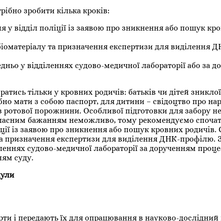
ібно зробити кілька кроків:
я у відділ поліції із заявою про зникнення або пошук кр
 біоматеріалу та призначення експертизи для виділення Д
едньо у відділеннях судово-медичної лабораторії або за 
ратись тільки у кровних родичів: батьків чи дітей зникло
ібно мати з собою паспорт, для дитини – свідоцтво про н
 з ротової порожнини. Особливої підготовки для забору не
власним бажанням неможливо, тому рекомендуємо споча
іції із заявою про зникнення або пошук кровних родичів.
 та призначення експертизи для виділення ДНК-профілю. 
іленнях судово-медичної лабораторії за дорученням проц
ням суду.
нули
рти і передають їх для опрацювання в науково-дослідний