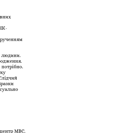
овних
НК-
дорученням
ї людини.
ародження.
 потрібно.
тку
 Слідчий
Зразки
есуально
 центр МВС.