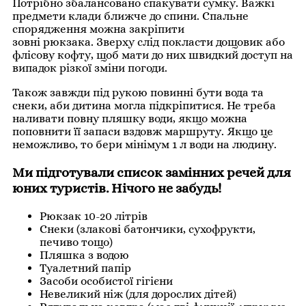
Потрібно збалансовано спакувати сумку. Важкі
предмети клади ближче до спини. Спальне
спорядження можна закріпити
зовні рюкзака. Зверху слід покласти дощовик або
флісову кофту, щоб мати до них швидкий доступ на
випадок різкої зміни погоди.
Також завжди під рукою повинні бути вода та
снеки, аби дитина могла підкріпитися. Не треба
наливати повну пляшку води, якщо можна
поповнити її запаси вздовж маршруту. Якщо це
неможливо, то бери мінімум 1 л води на людину.
Ми підготували список замінних речей для
юних туристів. Нічого не забудь!
Рюкзак 10-20 літрів
Снеки (злакові батончики, сухофрукти,
печиво тощо)
Пляшка з водою
Туалетний папір
Засоби особистої гігієни
Невеликий ніж (для дорослих дітей)