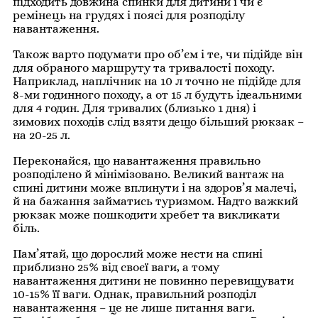
підходить довжина спинки для дитини і чи є
ремінець на грудях і поясі для розподілу
навантаження.
Також варто подумати про об’єм і те, чи підійде він
для обраного маршруту та тривалості походу.
Наприклад, наплічник на 10 л точно не підійде для
8-ми годинного походу, а от 15 л будуть ідеальними
для 4 годин. Для тривалих (близько 1 дня) і
зимових походів слід взяти дещо більший рюкзак –
на 20-25 л.
Переконайся, що навантаження правильно
розподілено й мінімізовано. Великий вантаж на
спині дитини може вплинути і на здоров’я малечі,
й на бажання займатись туризмом. Надто важкий
рюкзак може пошкодити хребет та викликати
біль.
Пам’ятай, що дорослий може нести на спині
приблизно 25% від своєї ваги, а тому
навантаження дитини не повинно перевищувати
10-15% її ваги. Однак, правильний розподіл
навантаження – це не лише питання ваги.