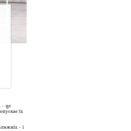
 – це
попускає їх
ближніх – і