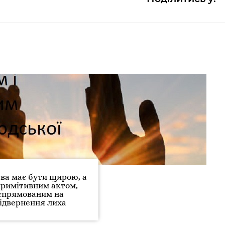
ва має бути щирою, а
примітивним актом,
спрямованим на
ідвернення лиха