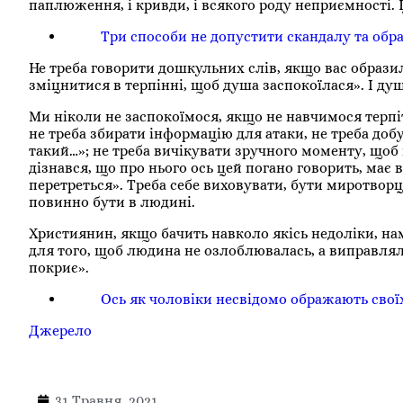
паплюження, і кривди, і всякого роду неприємності. 
Три способи не допустити скандалу та образ
Не треба говорити дошкульних слів, якщо вас образи
зміцнитися в терпінні, щоб душа заспокоїлася». І ду
Ми ніколи не заспокоїмося, якщо не навчимося терпі
не треба збирати інформацію для атаки, не треба доб
такий…»; не треба вичікувати зручного моменту, щоб
дізнався, що про нього ось цей погано говорить, має 
перетреться». Треба себе виховувати, бути миротворце
повинно бути в людині.
Християнин, якщо бачить навколо якісь недоліки, нам
для того, щоб людина не озлоблювалась, а виправлялас
покриє».
Ось як чоловіки несвідомо ображають сво
Джерело
31 Травня, 2021