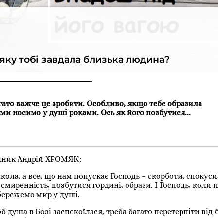
 яку тобі завдала близька людина?
агато важче це зробити. Особливо, якщо тебе образила
 ми носимо у душі роками. Ось як його позбутися...
енник Андрій ХРОМЯК:
ола, а все, що нам попускає Господь – скорботи, спокуси,
 смиренність, позбутися гордині, образи. І Господь, коли 
збережемо мир у душі.
б душа в Бозі заспокоїлася, треба багато перетерпіти від 