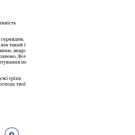
ливість
 скривдив,
він такий і
иянин, якщо
живемо. Все
атування не
ужі гріхи
осподь твої