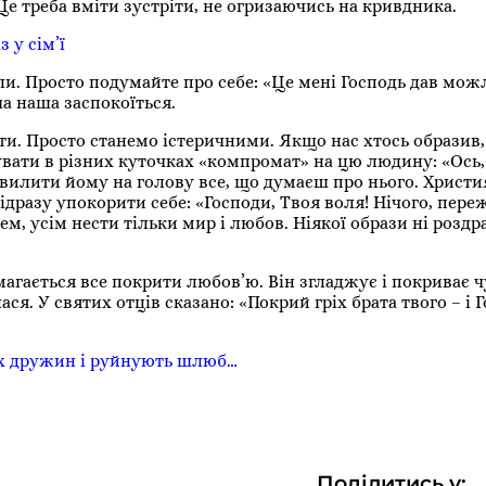
Це треба вміти зустріти, не огризаючись на кривдника.
 у сім’ї
ли. Просто подумайте про себе: «Це мені Господь дав мож
ша наша заспокоїться.
ти. Просто станемо істеричними. Якщо нас хтось образив,
увати в різних куточках «компромат» на цю людину: «Ось, 
 вилити йому на голову все, що думаєш про нього. Христ
відразу упокорити себе: «Господи, Твоя воля! Нічого, пере
м, усім нести тільки мир і любов. Ніякої образи ні роздр
агається все покрити любов’ю. Він згладжує і покриває ч
я. У святих отців сказано: «Покрий гріх брата твого – і Г
їх дружин і руйнують шлюб…
Поділитись у: