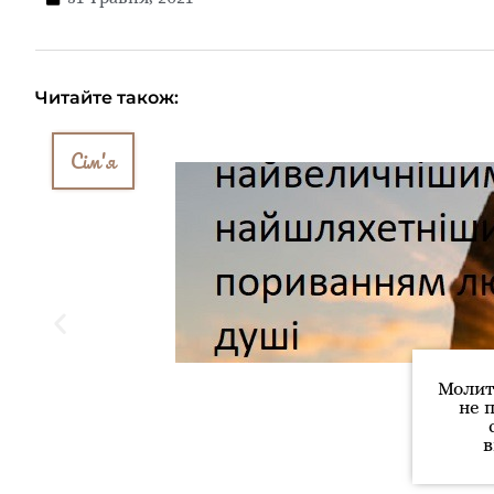
Читайте також:
Сім'я
Молит
не 
в