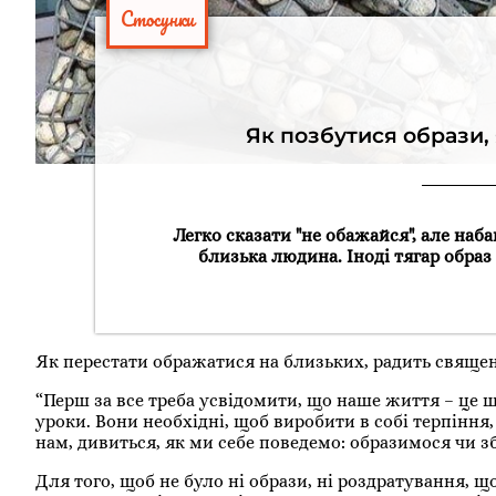
Стосунки
Як позбутися образи,
Легко сказати "не обажайся", але наб
близька людина. Іноді тягар образ
Як перестати ображатися на близьких, радить свящ
“Перш за все треба усвідомити, що наше життя – це шк
уроки. Вони необхідні, щоб виробити в собі терпіння,
нам, дивиться, як ми себе поведемо: образимося чи 
Для того, щоб не було ні образи, ні роздратування, що