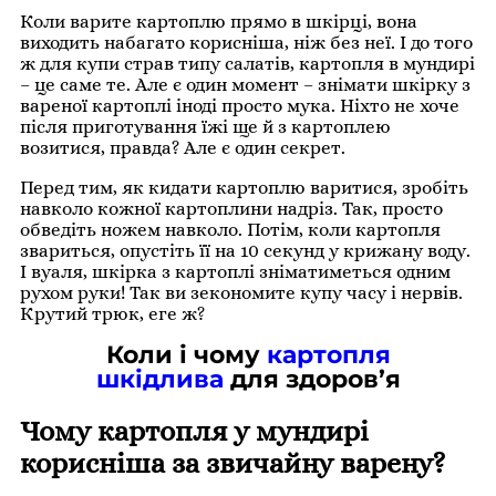
Коли варите картоплю прямо в шкірці, вона
виходить набагато корисніша, ніж без неї. І до того
ж для купи страв типу салатів, картопля в мундирі
– це саме те. Але є один момент – знімати шкірку з
вареної картоплі іноді просто мука. Ніхто не хоче
після приготування їжі ще й з картоплею
возитися, правда? Але є один секрет.
Перед тим, як кидати картоплю варитися, зробіть
навколо кожної картоплини надріз. Так, просто
обведіть ножем навколо. Потім, коли картопля
звариться, опустіть її на 10 секунд у крижану воду.
І вуаля, шкірка з картоплі зніматиметься одним
рухом руки! Так ви зекономите купу часу і нервів.
Крутий трюк, еге ж?
Коли і чому
картопля
шкідлива
для здоров’я
Чому картопля у мундирі
корисніша за звичайну варену?