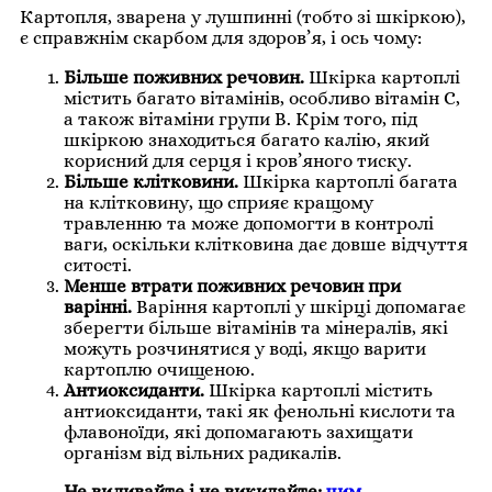
Картопля, зварена у лушпинні (тобто зі шкіркою),
є справжнім скарбом для здоров’я, і ось чому:
Більше поживних речовин.
Шкірка картоплі
містить багато вітамінів, особливо вітамін С,
а також вітаміни групи В. Крім того, під
шкіркою знаходиться багато калію, який
корисний для серця і кров’яного тиску.
Більше клітковини.
Шкірка картоплі багата
на клітковину, що сприяє кращому
травленню та може допомогти в контролі
ваги, оскільки клітковина дає довше відчуття
ситості.
Менше втрати поживних речовин при
варінні.
Варіння картоплі у шкірці допомагає
зберегти більше вітамінів та мінералів, які
можуть розчинятися у воді, якщо варити
картоплю очищеною.
Антиоксиданти.
Шкірка картоплі містить
антиоксиданти, такі як фенольні кислоти та
флавоноїди, які допомагають захищати
організм від вільних радикалів.
Не виливайте і не викидайте:
чим