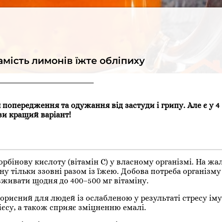
амість лимонів їжте обліпиху
 попередження та одужання від застуди і грипу. Але є у 4
зи кращий варіант!
рбінову кислоту (вітамін С) у власному організмі. На жа
 тільки ззовні разом із їжею. Добова потреба організму 
 вживати щодня до 400–500 мг вітаміну.
корисний для людей із ослабленою у результаті стресу і
ієсу, а також сприяє зміцненню емалі.