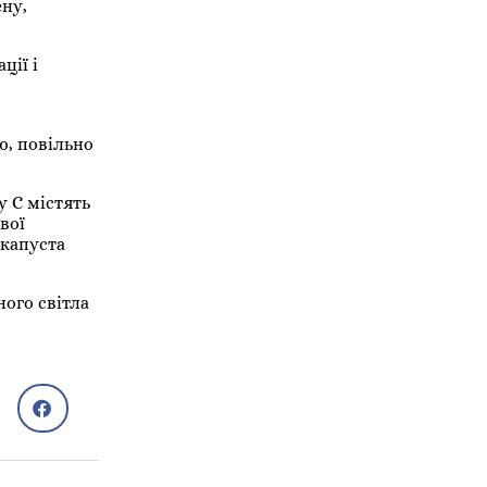
ену,
ції і
ю, повільно
у С містять
вої
 капуста
ного світла