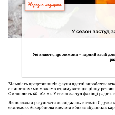
Народна медицина
У сезон застуд з
Усі знають, що лимони – гарний засіб для
ра
Більшість представників фауни здатні виробляти аско
є винятком: ми можемо отримувати цю цінну речовину
С становить 60–105 мг. У сезон застуд фахівці радять
Як показали результати досліджень, вітамін С дуже 
системою. Аскорбінова кислота вбиває збудників кар