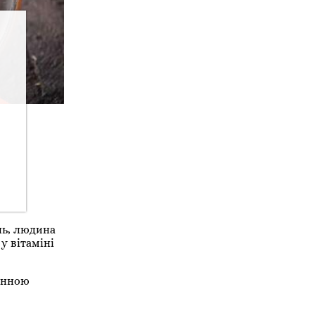
ль, людина
у вітаміні
мунною