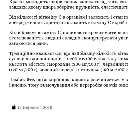
Краса і молодість шкіри також залежать від того, ск
завдяки якому шкіра зберігає пружність, еластичність
Від кількості вітаміну C в організмі залежить і стан 
зосередженості, достатня кількість вітаміну C вкрай 
Коли бракує вітаміну С, починають кровоточити ясна,
втомлюваність, людині складно сконцентрувати увагу
загоюються рани.
Традиційно вважається, що найбільшу кількість вітамі
сушені ягоди шипшини – 1 200 мг/100 г, тоді як у лим
кислоти містить смородина (300 мг/100 г), червоний пе
(120 мг/100 г), зелений перець і петрушка (150 мг/100 г
Пам’ятайте, що аскорбінова кислота розчиняється у в
і кисню, тому вимочування або переробка овочів зниж
13 Вересня, 2018