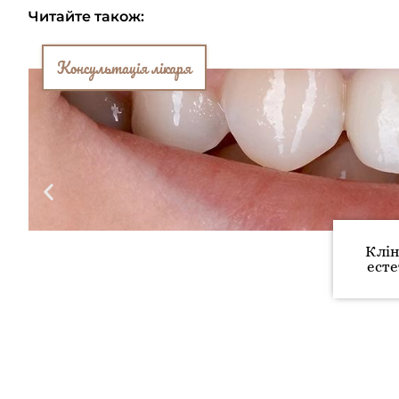
Читайте також:
Консультація лікаря
Клін
есте