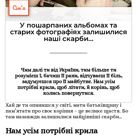
Сім'я
У пошарпаних альбомах та
старих фотографіях залишилися
наші скарби…
Чим далі ти від України, тим більше ти
розумієш ї, бачиш її рани, відчуваєш її біль,
задумуєшся про її майбутнє. Нам усім
потрібні крила, щоб літати, й корінь, щоб
колись повернутися.
Хай де ти опинишся у світі, мати батьківщину і
пам’ятати про своє коріння – це велике щастя. Бо
там назавжди залишилися найцінніші скарби…
Нам усім потрібні крила