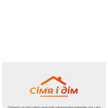
Публікації на сайті мають винятково інформаційно-довідкову ціль і не є