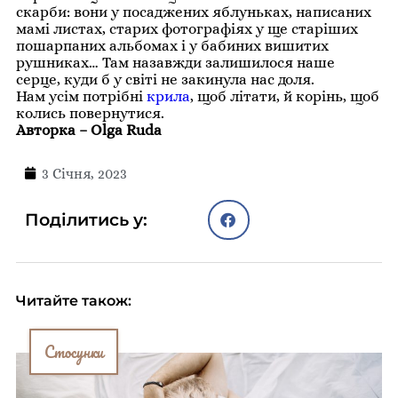
скарби: вони у посаджених яблуньках, написаних
мамі листах, старих фотографіях у ще старіших
пошарпаних альбомах і у бабиних вишитих
рушниках… Там назавжди залишилося наше
серце, куди б у світі не закинула нас доля.
Нам усім потрібні
крила
, щоб літати, й корінь, щоб
колись повернутися.
Авторка – Olga Ruda
3 Січня, 2023
Поділитись у:
Читайте також:
Стосунки