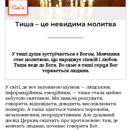
Сім'я
Тиша – це невидима молитва
У тиші душа зустрічається з Богом. Мовчання
стає молитвою, що народжує спокій і любов.
Тиша веде до Бога. Бо саме в тиші серця Бог
торкається людини.
У світі, де все заповнено шумом — людським,
інформаційним, емоційним, — тиша стала майже
забутою святинею. Ми звикли реагувати,
говорити, відповідати, доводити, висловлювати
позицію. А тиша здається чимось порожнім,
незаповненим, непродуктивним. Але духовний
досвід Церкви свідчить про протилежне: там, де
мовчить людина, починає говорити Бог.