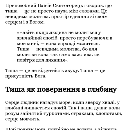
Преподобний Паїсій Святогорець говорив, що
тиша — це не просто пауза між словами. Це
невидима молитва, простір єднання зі своїм
серцем і з Богом.
«Навіть якщо людина не молиться у
звичайний спосіб, просто перебуваючи в
мовчанні, — вона справді молиться.
Тиша — невидима молитва, бо для
молитви вона так само важлива, як
повітря для дихання».
Тиша — це не відсутність звуку. Тиша — це
присутність Бога.
Тиша як повернення в глибину
Серце людини нагадує море: коли зверху хвилі, у
глибині лишається спокій. Так і наша душа: коли
розум зайнятий турботами, страхами, клопотами,
серце мовчить.
Щоб почути Бога, потрібно не додати, а відняти: