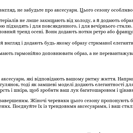
гляд, не забудьте про аксесуари. Цього сезону особливо 
теріалів не лише захищають від холоду, а й додають образ
підходять і для повсякденного, і для вечірнього стилю.
ловний тренд осені. Вони додають нотки ретро або франц
вигляд і додають будь-якому образу стриманої елегантн
мають гармонійно доповнювати образ, а не перевантажува
 аксесуари, які відповідають вашому ритму життя. Напри
улянок, тоді як замшеві моделі додають елегантності для
ерсть і шкіра, щоб зробити ваш лук багатошаровим і цікав
з завершеним. Жіночі черевики цього сезону пропонують б
чених. Поєднуйте їх із трендовими аксесуарами, і ваш сти