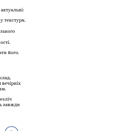
актуальні:
у текстури.
узького
ості.
ти його.
клад,
 вечірніх
им.
езліч
ль завжди