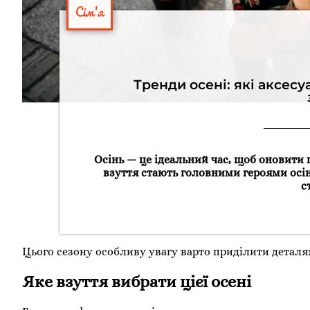
Сім'я
Тренди осені: які аксесу
Осінь — це ідеальний час, щоб оновити г
взуття стають головними героями осін
с
Цього сезону особливу увагу варто приділити деталя
Яке взуття вибрати цієї осені