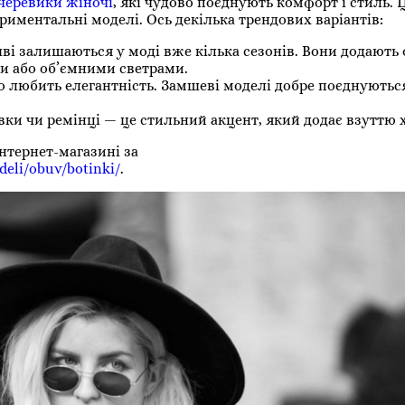
черевики жіночі
, які чудово поєднують комфорт і стиль. 
риментальні моделі. Ось декілька трендових варіантів:
шві залишаються у моді вже кілька сезонів. Вони додають
ми або об’ємними светрами.
 любить елегантність. Замшеві моделі добре поєднуються
вки чи ремінці — це стильний акцент, який додає взуттю 
нтернет-магазині за
deli/obuv/botinki/
.