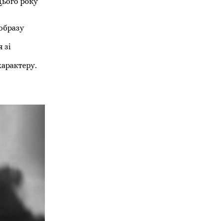
Цього року
 образу
 зі
характеру.