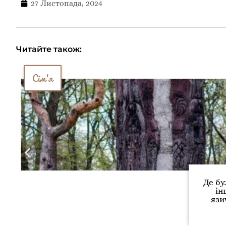
27 Листопада, 2024
Читайте також:
Сім'я
Де бу
ін
язи