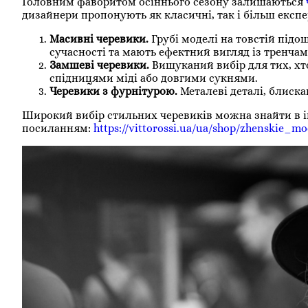
Головним фаворитом осіннього сезону залишаються
дизайнери пропонують як класичні, так і більш експе
Масивні черевики.
Грубі моделі на товстій підо
сучасності та мають ефектний вигляд із тренча
Замшеві черевики.
Вишуканий вибір для тих, хто
спідницями міді або довгими сукнями.
Черевики з фурнітурою.
Металеві деталі, блиска
Широкий вибір стильних черевиків можна знайти в і
посиланням:
https://vittorossi.ua/ua/shop/zhenskie_mo