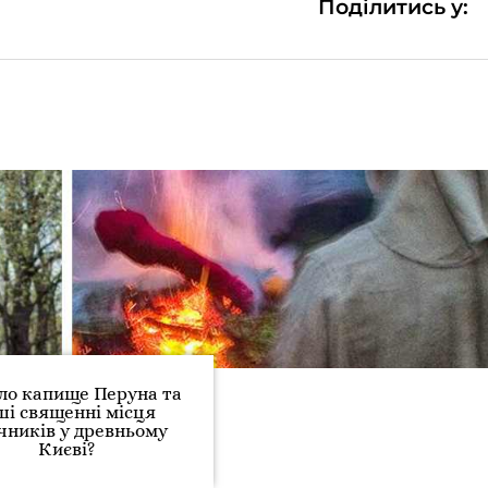
Поділитись у:
ло капище Перуна та
ші священні місця
чників у древньому
Києві?