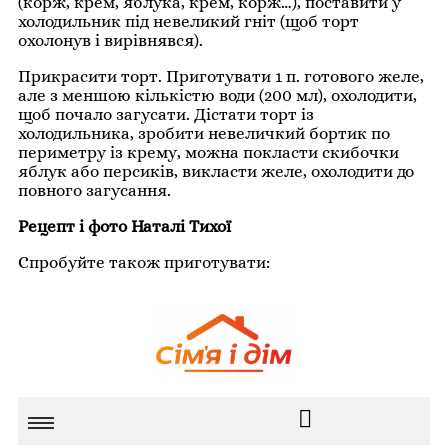
(корж, крем, яблука, крем, корж…), поставити у
холодильник під невеликий гніт (щоб торт
охолонув і вирівнявся).
Прикрасити торт. Приготувати 1 п. готового желе,
але з меншою кількістю води (200 мл), охолодити,
щоб почало загусати. Дістати торт із
холодильника, зробити невеличкий бортик по
периметру із крему, можна покласти скибочки
яблук або персиків, викласти желе, охолодити до
повного загусання.
Рецепт і фото Наталі Тихої
Спробуйте також приготувати: