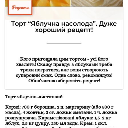
Рецепти
Торт “Яблучна насолода”. Дуже
хороший рецепт!
Кого пригощала цим тортом - усі його
хвалять! Скажу правду: з яблуками треба
трохи погратися, але вони створюють
суперовий смак. Одне слово, рекомендую!
Обов'язково збережіть рецепт!
Торт яблучно-листковий
Коржі: 700 г борошна, 2 п. маргарину (або 500 г
масла), 4 жовтки, 3 ст. ложки сметани, 1 ч. ложка
розпушувача. Карамелізовані яблука: 1,5–2 кг
яблук, 0,5 кг цукру, 250 мл води. Крем: 1 скл.