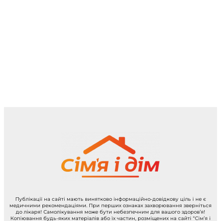
Публікації на сайті мають винятково інформаційно-довідкову ціль і не є
медичними рекомендаціями. При перших ознаках захворювання зверніться
до лікаря! Самолікування може бути небезпечним для вашого здоров’я!
Копіювання будь-яких матеріалів або їх частин, розміщених на сайті “Сім’я і