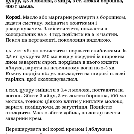
цукру, 0,5 л молока, 3 яйця, 3 ст. ложки борошна,
400 г масла.
Коржі.
Масло або маргарин розтерти з борошном,
додати сметану, змішати з жовтками і
розпушувачем. Замісити тісто, покласти в
холодильник на 3-4 год, поділити на 6-8 частин.
Пекти на пергаменті, поколовши виделкою.
1,5–2 кг яблук почистити і порізати скибочками. Із
0,5 кг цукру та 250 мл води у посудині із широким
дном заварити сироп, порціями в нього кидати
яблука, варити на невеликому вогні по 2-3 хв.
Кожну порцію яблук викладати на широкі пласкі
тарілки, щоб охолоджувалися.
1 скл. цукру змішати з 0,4 л молока, поставити на
вогонь. Збити 3 яйця, 3 ст. ложки борошна, 100 мл
молока, тонкою цівкою влити у кипляче молоко,
варити, помішуючи, до загустіння. Повністю
охолодити. Масло збити добіла, по ложці ввести
заварний крем.
Перешарувати всі коржі кремом і яблуками