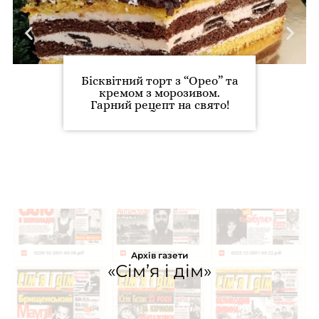
Бісквітний торт з “Орео” та
кремом з морозивом.
Гарний рецепт на свято!
Архів газети
«Сім’я і дім»