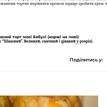
бажанням тортик вирівняти кремом (краще зробити крем-чі
ений торт моєї бабусі (коржі на пиві)
“Шаховий”. Великий, смачний і цікавий у розрізі.
Поділитись у: