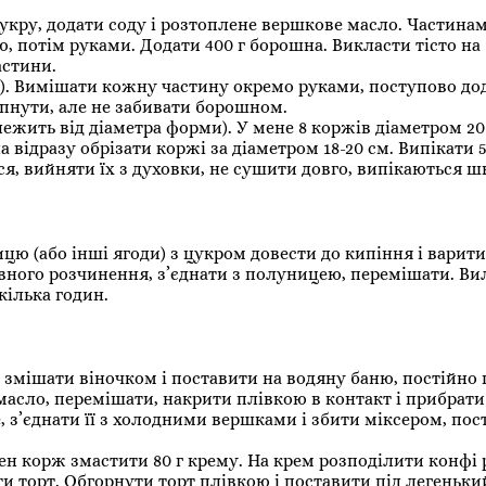
укру, додати соду і розтоплене вершкове масло. Частина
 потім руками. Додати 400 г борошна. Викласти тісто на
астини.
ого). Вимішати кожну частину окремо руками, поступово д
пнути, але не забивати борошном.
алежить від діаметра форми). У мене 8 коржів діаметром 20
відразу обрізати коржі за діаметром 18-20 см. Випікати 
ся, вийняти їх з духовки, не сушити довго, випікаються ш
ю (або інші ягоди) з цукром довести до кипіння і варити 
вного розчинення, з’єднати з полуницею, перемішати. Ви
кілька годин.
ь змішати віночком і поставити на водяну баню, постійн
масло, перемішати, накрити плівкою в контакт і прибрати
 з’єднати її з холодними вершками і збити міксером, по
жен корж змастити 80 г крему. На крем розподілити конфі
 торт. Обгорнути торт плівкою і поставити під легеньки