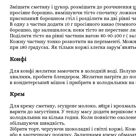
Змішати сметану і цукор, розмішати до розчинення ц
просіяне борошно, вимішуючи тісто спочатку ложкою,
присипаний борошном стіл і розділити на дві рівні ч
В одну з частин додати 10 г просіяного какао (темн
борошно, що залишилося, поки тісто не перестане ли
Поділити тісто на рівні частини вагою 80-90-100 г ( з
Кожну частину тонко розкотити на пергаменті. Можна 
при 180 градусах. Як тільки коржі злегка зарум’янять
Конфі
Для к
онфі желатин замочити в холодній воді. Полуниц
хвилини, пробити блендером. Желатин нагріти до по
в кондитерський мішок і прибрати в холодильник на 
Крем
Для крему сметану, згущене молоко, яйця і крохмал
варити до загустіння. У теплу масу додати вершкове 
холодильник на кілька годин. Коли повністю охолоне,
збільшуючи швидкість.
Зібрати торт, чергуючи шоколадні і світлі коржі. Ко
або в хаотичному порядку. Залишками крему обмазати