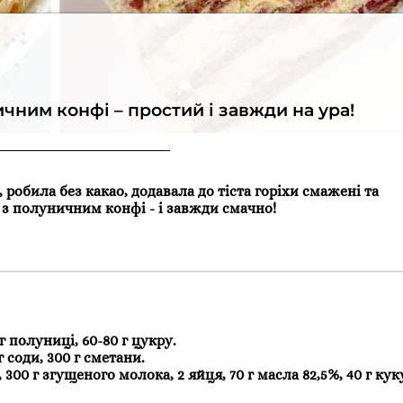
чним конфі – простий і завжди на ура!
 робила без какао, додавала до тіста горіхи смажені та
- з полуничним конфі - і завжди смачно!
 г полуниці, 60-80 г цукру.
г соди, 300 г сметани.
 300 г згущеного молока, 2 яйця, 70 г масла 82,5%, 40 г ку