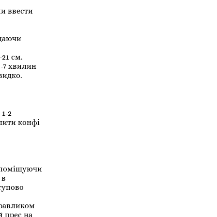
ми ввести
одаючи
-21 см.
5-7 хвилин
видко.
1-2
лити конфі
о помішуючи
 в
ступово
 равликом
й прес на