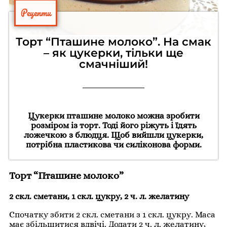
Рецепти
Торт “Пташине молоко”. На смак
– як цукерки, тільки ще
смачніший!
Цукерки пташине молоко можна зробити
розміром із торт. Тоді його ріжуть і їдять
ложечкою з блюдця. Щоб вийшли цукерки,
потрібна пластикова чи силіконова форми.
Торт “Пташине молоко”
2 скл. сметани, 1 скл. цукру, 2 ч. л. желатину
Спочатку збити 2 скл. сметани з 1 скл. цукру. Маса
має збільшитися вдвічі. Додати 2 ч. л. желатину,