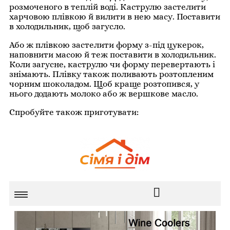
розмоченого в теплій воді. Каструлю застелити
харчовою плівкою й вилити в нею масу. Поставити
в холодильник, щоб загусло.
Або ж плівкою застелити форму з-під цукерок,
наповнити масою й теж поставити в холодильник.
Коли загусне, каструлю чи форму перевертають і
знімають. Плівку також поливають розтопленим
чорним шоколадом. Щоб краще розтопився, у
нього додають молоко або ж вершкове масло.
Спробуйте також приготувати: