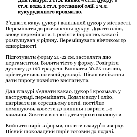
Для глазурі: 2 ст.л. какао, 4 ст.л. цукру, 3
ст.л. води, 1 ст.л. рослинної олії, 1 ч.л.
кукурудзяного крохмалю.
З’єднати каву, цукор і ванільний цукор у місткості.
Перемішати до розчинення цукру. Додати олію,
знову перемішати. Просіяти борошно, какао і
розпушувач у рідину. Перемішувати вінчиком до
однорідності.
Підготувати форму 20-22 см, застелити дно
пергаментом. Вилити тісто у форму. Розігріти
духовку до 160 градусів. Випікати 30-35 хвилин,
орієнтуючись по своїй духовці. Після випікання
дати пирогу повністю вистигнути.
Для глазурі з’єднати какао, цукор і крохмаль у
каструльці, перемішати. Додати воду і олію,
нагрівати на середньому вогні, постійно
помішуючи, довести до кипіння і варити 1-2
хвилини. Зняти з вогню і дати трохи охолонути.
Вийняти пиріг з форми, полити глазур’ю зверху.
Пісний шоколадний пиріг готовий до подачі.