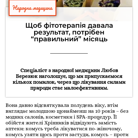
Народна медицина
Щоб фітотерапія давала
результат, потрібен
“правильний” місяць
Спеціаліст з народної медицини Любов
Березюк наголошує, що ми припускаємося
кількох помилок, через що лікування силами
природи стає малоефективним.
Вона давно відсвяткувала полудень віку, втім
виглядає молодшою щонайменш на 10 років – без
модних салонів, косметики і SPA-процедур. Її
обійстя жителі Хрінників відвідують замість
аптеки: комусь треба лікуватися по-жіночому,
комусь узяти щось проти застуди, комусь – проти