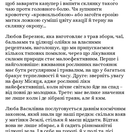
щоб заварити канупер і випити склянку такого
чаю проти головного болю. Чи зупинити
кровотечу «кровохльобкою» або загоїти ерозію
матки ложкою суміші цвіту акації й терну на
склянку окропу…
Любов Березюк, яка виготовляє з трав збори, чаї,
бальзами та цілющі олійки за власними
рецептами, наголошує, що ми припускаємося
кількох типових помилок, через що лікування
силами природи стає малоефективним. Перше і
найголовніше: вживання рослинних настоянок
має бути регулярним і тривалим, на що у багатьох
бракує терпеливості й часу. Друге: зверніть увагу
на фазу Місяця, адже рослинні ліки
найефективніші, коли нічне світило йде на спад –
від повні до молодика. Третє: має велике значення
не лише коли і де зібрані трави, але й ким.
Люба Василівна послуговується давнім космічним
законом, який знали ще наші предки: скільки взяв
у матінки Землі, стільки й маєш віддати. Відтак
вона не лише збирає, а й садить різноманітні
цілющі зела. І в себе на городі, й у полі та лісі.