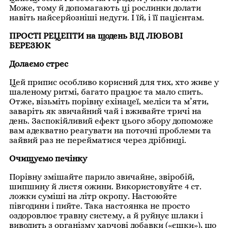
Може, тому й допомагають ці рослинки долати
навіть найсерйозніші недуги. І їй, і її пацієнтам.
ПРОСТІ РЕЦЕПТИ на щодень ВІД ЛЮБОВІ
БЕРЕЗЮК
Долаємо стрес
Цей припис особливо корисний для тих, хто живе у
шаленому ритмі, багато працює та мало спить.
Отже, візьміть порівну ехінацеї, меліси та м’яти,
заваріть як звичайний чай і вживайте тричі на
день. Заспокійливий ефект цього збору допоможе
вам адекватно реагувати на поточні проблеми та
зайвий раз не перейматися через дрібниці.
Очищуємо печінку
Порівну змішайте парило звичайне, звіробій,
шипшину й листя ожини. Використовуйте 4 ст.
ложки суміші на літр окропу. Настоюйте
півгодини і пийте. Така настоянка не просто
оздоровлює травну систему, а й руйнує шлаки і
виводить з організму харчові добавки («єшки»), що