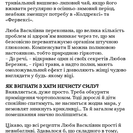
тривіальний вишнево-липовий чай, якщо його
вживати регулярно в осінньо-зимовий період,
неабияк зменшує потребу в «Колдрексі» та
«Фервексі».
Люба Василівна переконана, що велика кількість
проблем зі здоров’ям виникає через те, що ми
безсовісно перевантажуємо організм штучною
глюкозою. Компенсувати її можна полиновою
настоянкою, тобто природною гіркотою.
– До речі, – відкриває один зі своїх секретів Любов
Березюк, – гіркі трави, а надто полин, мають
омоложувальний ефект і дозволяють жінці чудово
виглядати у будь-якому віці.
ЯК ВИГНАТИ З ХАТИ НЕЧИСТУ СИЛУ?
Виявляється, дуже просто. Треба обкурити
приміщення чортополохом. Тоді дорослі й діти
спокійно спатимуть, не насниться жодна мара, у
немовлят зникнуть крикливці… Та й загалом аура
помешкання значно поліпшиться.
Цікаво, що всі рецепти Люби Василівни прості й
невибагливі. Здавалося б, що складного в тому,