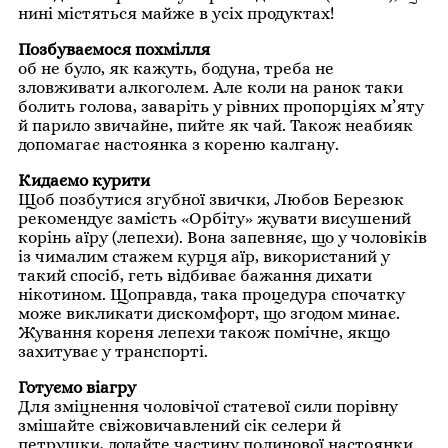
нині містяться майже в усіх продуктах!
Позбуваємося похмілля
об не було, як кажуть, бодуна, треба не
зловживати алкоголем. Але коли на ранок таки
болить голова, заваріть у рівних пропорціях м’яту
й парило звичайне, пийте як чай. Також неабияк
допомагає настоянка з кореню калгану.
Кидаємо курити
Щоб позбутися згубної звички, Любов Березюк
рекомендує замість «Орбіту» жувати висушений
корінь аїру (лепехи). Вона запевняє, що у чоловіків
із чималим стажем курця аїр, використаний у
такий спосіб, геть відбиває бажання дихати
нікотином. Щоправда, така процедура спочатку
може викликати дискомфорт, що згодом минає.
Жування кореня лепехи також помічне, якщо
захитуває у транспорті.
Готуємо віагру
Для зміцнення чоловічої статевої сили порівну
змішайте свіжовичавлений сік селери й
петрушки, додайте частину полинової настоянки.