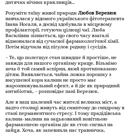
дитячих нічних крикливців…
Розуміти таїну живої природи
Любов Березюк
навчалася у відомого українського фітотерапевта
Івана Носаля, а досвід здобувала в місцевому
профілакторії, готуючи цілющі чаї. Люба
Василівна зізнається, що свого часу взагалі
відмовилася від сучасної фармакологічної хімії.
Потім відучила від пігулок родину і сусідів.
– Те, що полегшує стан швидше й простіше, не
завжди для нашого організму краще. Візьмімо
хоча б той самий аспірин, який протипоказано
дітям. Виявляється, чайна ложка порошку з
висушеної кори калини не просто має
жарознижувальний ефект, а й діє як природний
антибіотик, – розповідає пані Березюк.
Але в наш шалений час жителі великих міст, а
надто столиці живуть від симптому до синдрому в
стані перманентного стресу. І тому прадідівська
калина-малина на зацькований новітньою
фармакопеєю організм діє як стоп-сигнал на
зайця. Хоча, як запевнила нас травничка,