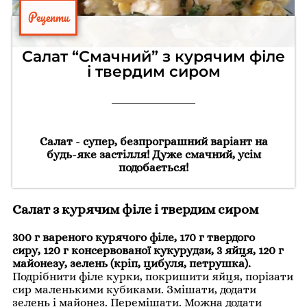
Рецепти
Салат “Смачний” з курячим філе
і твердим сиром
Салат - супер, безпрограшний варіант на
будь-яке застілля! Дуже смачний, усім
подобається!
Салат з курячим філе і твердим сиром
300 г вареного курячого філе, 170 г твердого
сиру, 120 г консервованої кукурудзи, 3 яйця, 120 г
майонезу, зелень (кріп, цибуля, петрушка).
Подрібнити філе курки, покришити яйця, порізати
сир маленькими кубиками. Змішати, додати
зелень і майонез. Перемішати. Можна додати