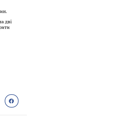
ин.
а дві
крити