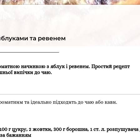
 яблуками та ревенем
оматною начинкою з яблук і ревенем. Простий рецепт
ньої випічки до чаю.
оматним та ідеально підходить до чаю або кави.
00 г цукру, 2 жовтки, 300 г борошна, 1 ст. л. розпушувача
я за бажанням