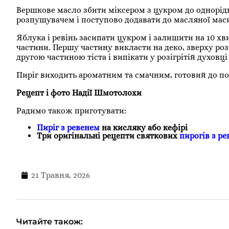
Вершкове масло збити міксером з цукром до однорід
розпушувачем і поступово додавати до масляної маси,
Яблука і ревінь засипати цукром і залишити на 10 хви
частини. Першу частину викласти на деко, зверху роз
другою частиною тіста і випікати у розігрітій духовці
Пиріг виходить ароматним та смачним, готовий до по
Рецепт і фото Надії Шмотолохи
Радимо також приготувати:
Пиріг з ревенем
на кисляку або кефірі
Три оригінальні рецепти святкових
пирогів з р
21 Травня, 2026
Читайте також: