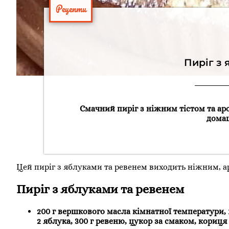
Рецепти
Пиріг з
Смачний пиріг з ніжним тістом та ар
домаш
Цей пиріг з яблуками та ревенем виходить ніжним, ар
Пиріг з яблуками та ревенем
200 г вершкового масла кімнатної температури, 1
2 яблука, 300 г ревеню, цукор за смаком, кориц