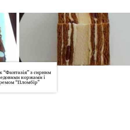
 “Фантазія” з сирним
медовими коржами і
ремом “Пломбір”