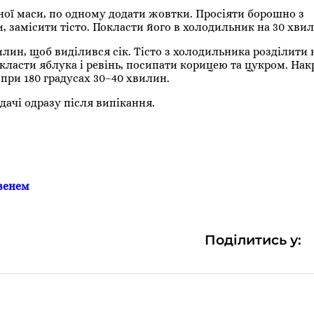
ної маси, по одному додати жовтки. Просіяти борошно з
 замісити тісто. Покласти його в холодильник на 30 хвил
лин, щоб виділився сік. Тісто з холодильника розділити н
класти яблука і ревінь, посипати корицею та цукром. На
 при 180 градусах 30–40 хвилин.
дачі одразу після випікання.
евенем
Поділитись у: