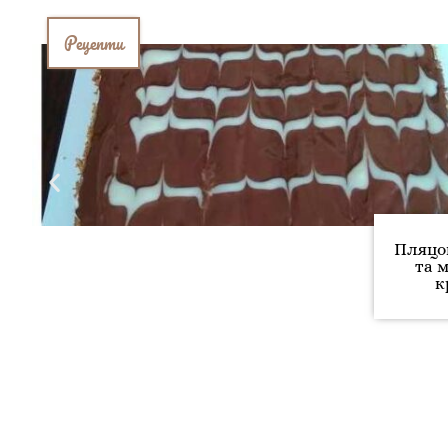
Рецепти
Пляцок
та 
к