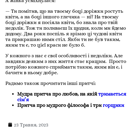
А жінка усміхнулася:
— Ти помітив, що на твоєму боці доріжки ростуть
квіти, а на боці іншого глечика — ні?
На твоєму
боці доріжки я посіяла квіти, бо знала про твій
недолік.
Тож ти поливаєш їх щодня, коли ми йдемо
додому.
Два роки поспіль я зрізаю ці чудові квіти
та прикрашаю ними стіл.
Якби ти не був таким,
яким ти є, то цієї краси не було б.
У кожного з нас є свої особливості і недоліки.
Але
завдяки деяким з них життя стає кращим.
Просто
потрібно кожного сприймати таким, яким він є, і
бачити в ньому добре.
Радимо також прочитати інші притчі:
Мудра притча про любов, на якій
тримається
сім’я
Притча про мудрого філософа і три
горщики
23 Травня, 2023