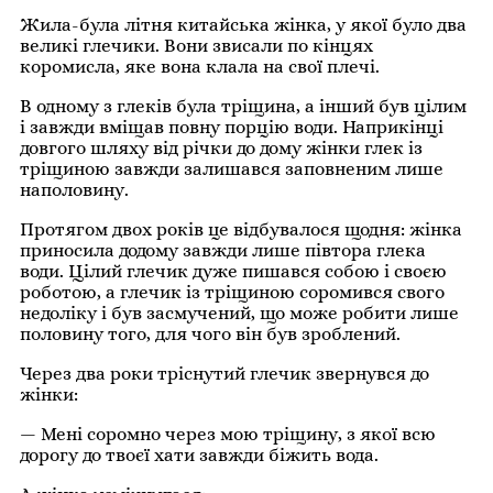
Жила-була літня китайська жінка, у якої було два
великі глечики.
Вони звисали по кінцях
коромисла, яке вона клала на свої плечі.
В одному з глеків була тріщина, а інший був цілим
і завжди вміщав повну порцію води.
Наприкінці
довгого шляху від річки до дому жінки глек із
тріщиною завжди залишався заповненим лише
наполовину.
Протягом двох років це відбувалося щодня: жінка
приносила додому завжди лише півтора глека
води.
Цілий глечик дуже пишався собою і своєю
роботою, а глечик із тріщиною соромився свого
недоліку і був засмучений, що може робити лише
половину того, для чого він був зроблений.
Через два роки тріснутий глечик звернувся до
жінки:
— Мені соромно через мою тріщину, з якої всю
дорогу до твоєї хати завжди біжить вода.