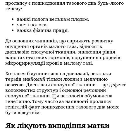
пролапсу є пошкодження тазового дна будь-якого
генезу:
важкі пологи великим плодом,
часті пологи,
важка фізична праця.
До основних чинників, що сприяють розвитку
опущення органів малого таза, відносять
дисплазію сполучної тканини, зниження рівня
жіночих статевих гормонів, порушення процесів
мікроциркуляції крові в малому тазі.
Хотілося б зупинитися на дисплазії, оскільки
термін знайомий тільки людям з медичною
освітою. Дисплазія сполучної тканини — це дефект
волокнистих структур і основної речовини
сполучної тканини. Ця патологія обумовлена
генетично. Тому часто за наявності пролапсу
геніталій факт пошкодження тазового дна може
бути відсутнім.
Як лікують випадіння матки