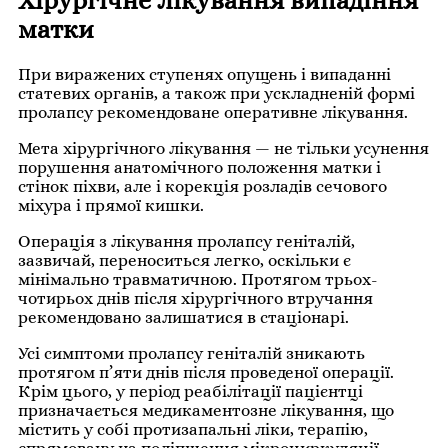
Хірургічне лікування випадіння
матки
При виражених ступенях опущень і випаданні
статевих органів, а також при ускладненій формі
пролапсу рекомендоване оперативне лікування.
Мета хірургічного лікування — не тільки усунення
порушення анатомічного положення матки і
стінок піхви, але і корекція розладів сечового
міхура і прямої кишки.
Операція з лікування пролапсу геніталій,
зазвичай, переноситься легко, оскільки є
мінімально травматичною. Протягом трьох-
чотирьох днів після хірургічного втручання
рекомендовано залишатися в стаціонарі.
Усі симптоми пролапсу геніталій зникають
протягом п’яти днів після проведеної операції.
Крім цього, у період реабілітації пацієнтці
призначається медикаментозне лікування, що
містить у собі протизапальні ліки, терапію,