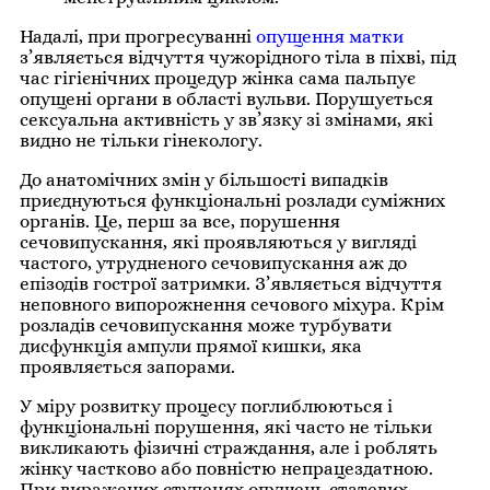
Надалі, при прогресуванні
опущення матки
з’являється відчуття чужорідного тіла в піхві, під
час гігієнічних процедур жінка сама пальпує
опущені органи в області вульви. Порушується
сексуальна активність у зв’язку зі змінами, які
видно не тільки гінекологу.
До анатомічних змін у більшості випадків
приєднуються функціональні розлади суміжних
органів. Це, перш за все, порушення
сечовипускання, які проявляються у вигляді
частого, утрудненого сечовипускання аж до
епізодів гострої затримки. З’являється відчуття
неповного випорожнення сечового міхура. Крім
розладів сечовипускання може турбувати
дисфункція ампули прямої кишки, яка
проявляється запорами.
У міру розвитку процесу поглиблюються і
функціональні порушення, які часто не тільки
викликають фізичні страждання, але і роблять
жінку частково або повністю непрацездатною.
При виражених ступенях опущень статевих