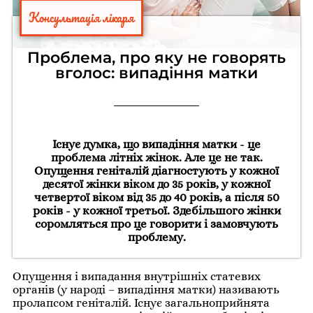
Консультація лікаря
Проблема, про яку не говорять
вголос: випадіння матки
Існує думка, що випадіння матки - це
проблема літніх жінок. Але це не так.
Опущення геніталій діагностують у кожної
десятої жінки віком до 35 років, у кожної
четвертої віком від 35 до 40 років, а після 50
років - у кожної третьої. Здебільшого жінки
соромляться про це говорити і замовчують
проблему.
Опущення і випадання внутрішніх статевих
органів (у народі – випадіння матки) називають
пролапсом геніталій. Існує загальноприйнята