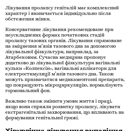
Лікування пролапсу геніталій має комплексний
характер і визначається індивідуально після
обстеження жінки.
Консервативне лікування рекомендоване при
неускладнених формах початкових стадій
пролапсу тазових органів. Лікування спрямоване
на зміцнення м’язів тазового дна за допомогою
лікувальної фізкультури, наприклад, за
Атарбековим. Сучасна медицина пропонує
додатково до лікувальної фізкультури вагінальні
кульки «Колпексін», вагінальні аплікатори для
електростимуляції м’язів тазового дна. Також
можуть призначатися медикаментозні препарати,
що покращують мікроциркуляцію, нормалізують
гормональний фон.
Важливо також змінити умови життя і праці,
якщо вони сприяли розвитку пролапсу, лікувати
екстрагенітальні захворювання, що впливають на
формування генітальної грижі.