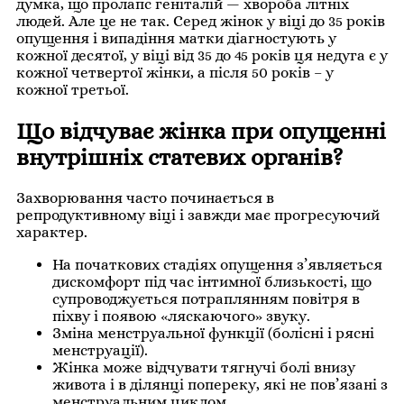
думка, що пролапс геніталій — хвороба літніх
людей. Але це не так. Серед жінок у віці до 35 років
опущення і випадіння матки діагностують у
кожної десятої, у віці від 35 до 45 років ця недуга є у
кожної четвертої жінки, а після 50 років – у
кожної третьої.
Що відчуває жінка при опущенні
внутрішніх статевих органів?
Захворювання часто починається в
репродуктивному віці і завжди має прогресуючий
характер.
На початкових стадіях опущення з’являється
дискомфорт під час інтимної близькості, що
супроводжується потраплянням повітря в
піхву і появою «ляскаючого» звуку.
Зміна менструальної функції (болісні і рясні
менструації).
Жінка може відчувати тягнучі болі внизу
живота і в ділянці попереку, які не пов’язані з
менструальним циклом.