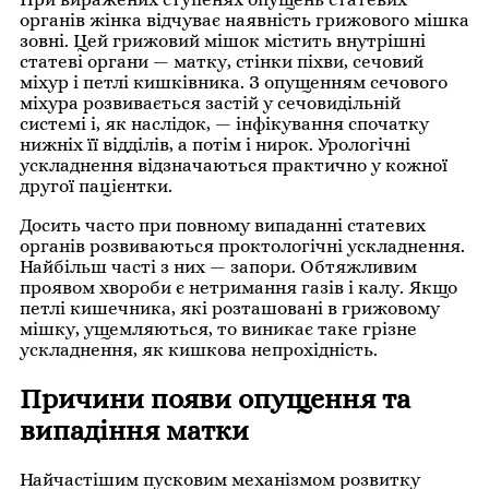
органів жінка відчуває наявність грижового мішка
зовні. Цей грижовий мішок містить внутрішні
статеві органи — матку, стінки піхви, сечовий
міхур і петлі кишківника. З опущенням сечового
міхура розвивається застій у сечовидільній
системі і, як наслідок, — інфікування спочатку
нижніх її відділів, а потім і нирок. Урологічні
ускладнення відзначаються практично у кожної
другої пацієнтки.
Досить часто при повному випаданні статевих
органів розвиваються проктологічні ускладнення.
Найбільш часті з них — запори. Обтяжливим
проявом хвороби є нетримання газів і калу. Якщо
петлі кишечника, які розташовані в грижовому
мішку, ущемляються, то виникає таке грізне
ускладнення, як кишкова непрохідність.
Причини появи опущення та
випадіння матки
Найчастішим пусковим механізмом розвитку