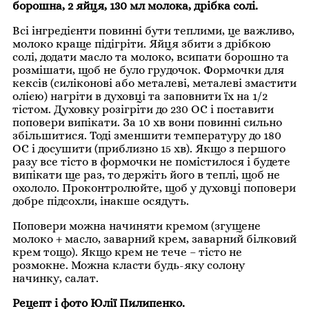
борошна, 2 яйця, 130 мл молока, дрібка солі.
Всі інгредієнти повинні бути теплими, це важливо,
молоко краще підігріти. Яйця збити з дрібкою
солі, додати масло та молоко, всипати борошно та
розмішати, щоб не було грудочок. Формочки для
кексів (силіконові або металеві, металеві змастити
олією) нагріти в духовці та заповнити їх на 1/2
тістом. Духовку розігріти до 230 ОС і поставити
поповери випікати. За 10 хв вони повинні сильно
збільшитися. Тоді зменшити температуру до 180
ОС і досушити (приблизно 15 хв). Якщо з першого
разу все тісто в формочки не помістилося і будете
випікати ще раз, то держіть його в теплі, щоб не
охололо. Проконтролюйте, щоб у духовці поповери
добре підсохли, інакше осядуть.
Поповери можна начиняти кремом (згущене
молоко + масло, заварний крем, заварний білковий
крем тощо). Якщо крем не тече – тісто не
розмокне. Можна класти будь-яку солону
начинку, салат.
Рецепт і фото Юлії Пилипенко.