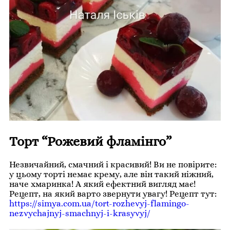
Торт “Рожевий фламінго”
Незвичайний, смачний і красивий! Ви не повірите:
у цьому торті немає крему, але він такий ніжний,
наче хмаринка! А який ефектний вигляд має!
Рецепт, на який варто звернути увагу! Рецепт тут:
https://simya.com.ua/tort-rozhevyj-flamingo-
nezvychajnyj-smachnyj-i-krasyvyj/