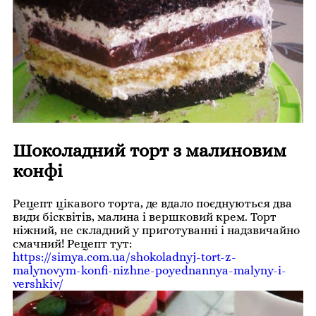
Шоколадний торт з малиновим
конфі
Рецепт цікавого торта, де вдало поєднуються два
види бісквітів, малина і вершковий крем. Торт
ніжний, не складний у приготуванні і надзвичайно
смачний! Рецепт тут:
https://simya.com.ua/shokoladnyj-tort-z-
malynovym-konfi-nizhne-poyednannya-malyny-i-
vershkiv/