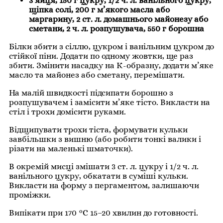
3 яйця, 150 г цукру, 1/2 ч. л. ванільного цукру,
щіпка солі, 200 г м’якого масла або
маргарину, 2 ст. л. домашнього майонезу або
сметани, 2 ч. л. розпушувача, 550 г борошна
Білки збити з сіллю, цукром і ванільним цукром до
стійкої піни. Додати по одному жовтки, ще раз
збити. Змінити насадку на К-образну, додати м’яке
масло та майонез або сметану, перемішати.
На малій швидкості підсипати борошно з
розпушувачем і замісити м’яке тісто. Викласти на
стіл і трохи домісити руками.
Відщипувати трохи тіста, формувати кульки
завбільшки з вишню (або робити тонкі валики і
різати на маленькі шматочки).
В окремій мисці змішати 3 ст. л. цукру і 1/2 ч. л.
ванільного цукру, обкатати в суміші кульки.
Викласти на форму з пергаментом, залишаючи
проміжки.
Випікати при 170 °С 15–20 хвилин до готовності.