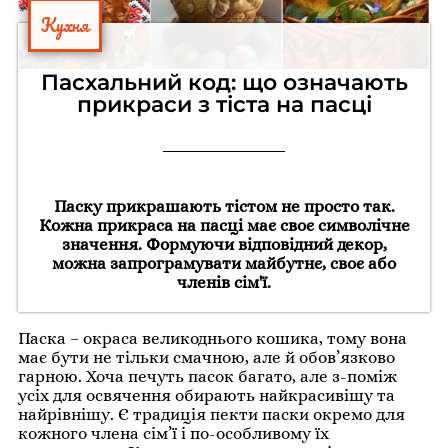
Кухня
Пасхальний код: що означають
прикраси з тіста на пасці
Паску прикрашають тістом не просто так.
Кожна прикраса на пасці має своє символічне
значення. Формуючи відповідний декор,
можна запрограмувати майбутнє, своє або
членів сім'ї.
Паска – окраса великоднього кошика, тому вона
має бути не тільки смачною, але й обов’язково
гарною. Хоча печуть пасок багато, але з-поміж
усіх для освячення обирають найкрасивішу та
найрівнішу. Є традиція пекти паски окремо для
кожного члена сім’ї і по-особливому їх