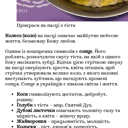
Прикраси на пасці з тіста
Колесо (коло)
на пасці означає майбутне небесне
життя, безмежну Божу любов.
Одним із поширених символів є
сонце
. Його
роблять, розкачуючи смугу тіста, на якій з одного
боку насікають зубці. Відтак цією стрічкою зверху
на пасці оперізують хрести, квіти, пташки, щоб
стрічка утворювала велике коло, з якого назовні
виступають зубчики, що нагадують промені
сонця. Сонце в українців є знаком світла і життя.
Коси
символізують достаток, добробут,
родину.
Голуби
з тіста – мир, Святий Дух.
Дубові листочки
означають чоловічу силу та
міцність, а квіти – жіночу вроду.
Жайворонки
– працьовитість, молодість.
Колоски
– ріст, здоров’я, родючість.