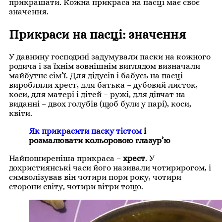
прикрашати. Кожна прикраса на пасці має своє
значення.
Прикраси на пасці: значення
У давнину господині задумували паски на кожного
родича і за їхнім зовнішнім виглядом визначали
майбутнє сім’ї. Для дідусів і бабусь на пасці
виробляли хрест, для батька – дубовий листок,
коси, для матері і дітей – ружі, для дівчат на
виданні – двох голубів (щоб були у парі), коси,
квіти.
Як прикрасити паску тістом
і
розмалювати кольоровою глазур’ю
Найпоширеніша прикраса –
хрест
. У
дохристиянські часи його називали чотирирогом, і
символізував він чотири пори року, чотири
сторони світу, чотири вітри тощо.