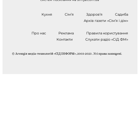
Кухня
Сім’я
Здоров’я
Садиба
Архів газети «Сім’я і дім»
Про нас
Реклама
Правила користування
Контакти
Слухати радіо «СіД ФМ»
© Агенція медіа-технологій «СІД ІНФОРМ», 2003-2023 . Усі права захищені.