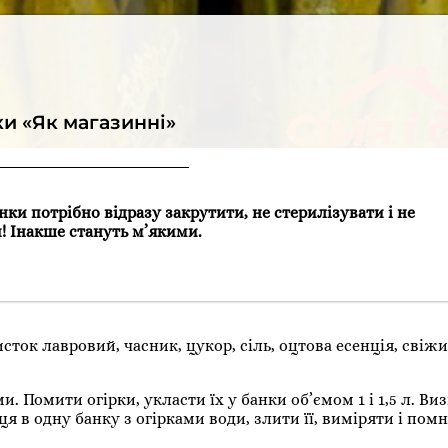
ки «Як магазинні»
нки потрібно відразу закрутити, не стерилізувати і не
! Інакше стануть м’якими.
сток лавровий, часник, цукор, сіль, оцтова есенція, свіжи
. Помити огірки, укласти їх у банки об’ємом 1 і 1,5 л. Ви
ця в одну банку з огірками води, злити її, виміряти і по