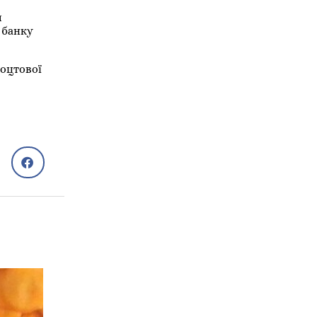
и
 банку
 оцтової
Рецепти