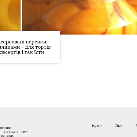
сервовані персики
винками – для тортів
 десертів і так їсти
Кухня
Сім’я
нятково
 і не є медичними
 ознаках