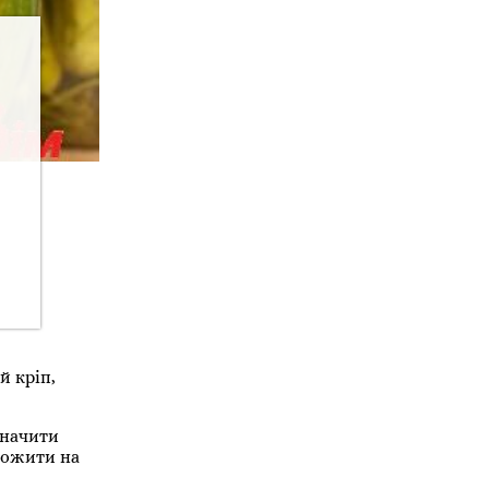
й кріп,
значити
множити на