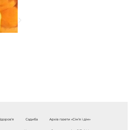
Здоров’я
Садиба
Архів газети «Сім’я і дім»