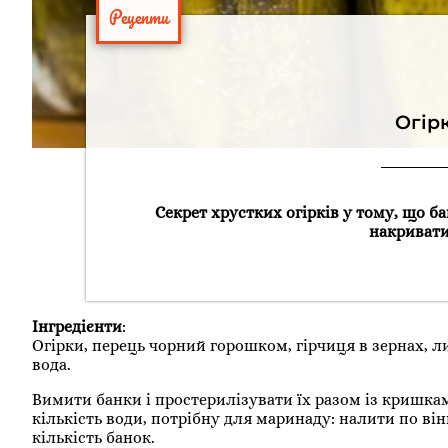
Рецепти
Огір
Секрет хрустких огірків у тому, що ба
накривати
Інгредієнти
:
Огірки, перець чорний горошком, гірчиця в зернах, ли
вода.
Вимити банки і простерилізувати їх разом із кришками
кількість води, потрібну для маринаду: налити по він
кількість банок.