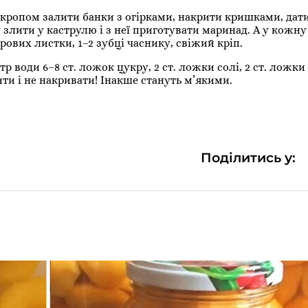
 окропом залити банки з огірками, накрити кришками, дат
у злити у каструлю і з неї приготувати маринад. А у кожну
рових листки, 1–2 зубці часнику, свіжий кріп.
 води 6–8 ст. ложок цукру, 2 ст. ложки солі, 2 ст. ложки
тити і не накривати! Інакше стануть м’якими.
Поділитись у: