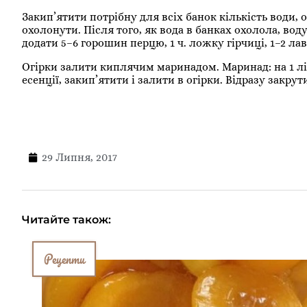
Закип’ятити потрібну для всіх банок кількість води,
охолонути. Після того, як вода в банках охолола, вод
додати 5–6 горошин перцю, 1 ч. ложку гірчиці, 1–2 лав
Огірки залити киплячим маринадом. Маринад: на 1 літр
есенції, закип’ятити і залити в огірки. Відразу закру
29 Липня, 2017
Читайте також:
Рецепти