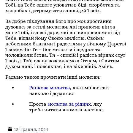
Тобі, на Тебе одного уповати в біді, скорботах та
хворобах і дотримувати заповідей Твоїх.
За добре піклування його про моє зростання
духовне, за теплі молитви, які приносив він за
мене Тобі, і за всі дари, які він випросив мені від
Тебе, віддай йому Своєю милістю‚ Своїми
небесними благами і радостями у вічному Царстві
Твоєму. Бо Ти – Бог милости і щедрот та
чоловіколюбства. Ти – спокій і радість вірних слуг
Твоїх, і Тобі славу возсилаємо з Отцем, і Святим
Духом нині, і повсякчас, і на віки віків. Амінь.
Радимо також прочитати інші молитви:
Ранкова молитва
, яка змінює світ
навколо і додає сил
Проста
молитва за рідних
, яку
треба читати якомога частіше
12 Травня, 2024