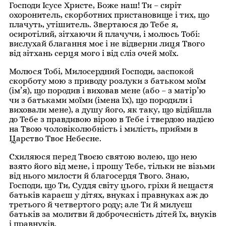
Господи Ісусе Христе, Боже наш! Ти – сиріт
охоронитель, скорботних пристановище і тих, що
плачуть, утішитель. Звертаюся до Тебе я,
осиротілий, зітхаючи й плачучи, і молюсь Тобі:
вислухай благання моє і не від­верни лиця Твого
від зітхань серця мого і від сліз очей моїх.
Молюся Тобі, Милосердний Господи, заспокой
скорботу мою з приводу розлуки з батьком моїм
(ім’я), що породив і виховав мене (або – з матір’ю
чи з батьками моїми (імена їх), що породили і
виховали мене), а душу його, як таку, що відій­шла
до Тебе з правдивою вірою в Тебе і твердою надією
на Твою чоловіколюбність і милість, прийми в
Царство Твоє Небесне.
Схиляюся перед Твоєю святою волею, що нею
взято його від мене, і прошу Тебе, тільки не візьми
від нього милости й благосердя Твого. Знаю,
Господи, що Ти, Суд­дя світу цього, гріхи й нещастя
батьків караєш у дітях, внуках і правнуках аж до
третього й четвертого роду; але Ти й милуєш
батьків за молитви й доброчесність дітей їх, внуків
і правнуків.