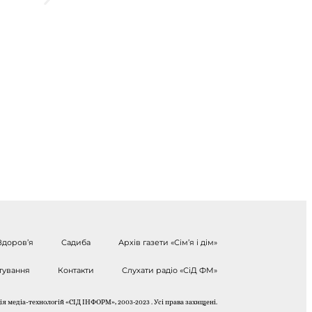
Здоров’я
Садиба
Архів газети «Сім’я і дім»
тування
Контакти
Слухати радіо «СіД ФМ»
я медіа-технологій «СІД ІНФОРМ», 2003-2023 . Усі права захищені.