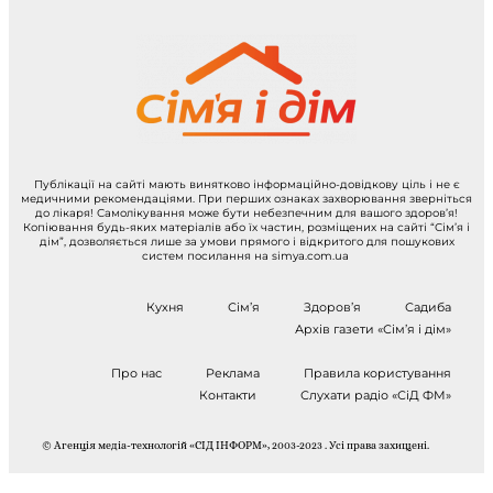
Публікації на сайті мають винятково інформаційно-довідкову ціль і не є
медичними рекомендаціями. При перших ознаках захворювання зверніться
до лікаря! Самолікування може бути небезпечним для вашого здоров’я!
Копіювання будь-яких матеріалів або їх частин, розміщених на сайті “Сім’я і
дім”, дозволяється лише за умови прямого і відкритого для пошукових
систем посилання на simya.com.ua
Кухня
Сім’я
Здоров’я
Садиба
Архів газети «Сім’я і дім»
Про нас
Реклама
Правила користування
Контакти
Слухати радіо «СіД ФМ»
© Агенція медіа-технологій «СІД ІНФОРМ», 2003-2023 . Усі права захищені.