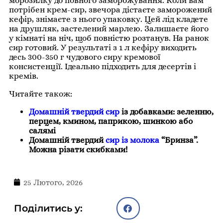
морозилку до повного заморожування. Коли вам
потрібен крем-сир, звечора дістаєте заморожений
кефір, знімаєте з нього упаковку. Цей лід кладете
на друшляк, застелений марлею. Залишаєте його
у кімнаті на ніч, щоб повністю розтанув. На ранок
сир готовий. У результаті з 1 л кефіру виходить
десь 300-350 г чудового сиру кремової
консистенції. Ідеально підходить для десертів і
кремів.
Читайте також:
Домашній твердий сир
із добавками: зеленню,
перцем, кмином, паприкою, шинкою або
салямі
Домашній твердий
сир із молока
“Бринза”.
Можна різати скибками!
25 Лютого, 2026
Поділитись у: