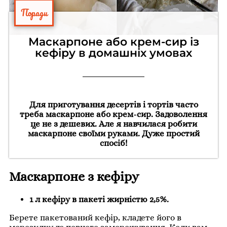
Поради
Маскарпоне або крем-сир із
кефіру в домашніх умовах
Для приготування десертів і тортів часто
треба маскарпоне або крем-сир. Задоволення
це не з дешевих. Але я навчилася робити
маскарпоне своїми руками. Дуже простий
спосіб!
Маскарпоне з кефіру
1 л кефіру в пакеті жирністю 2,5%.
Берете пакетований кефір, кладете його в