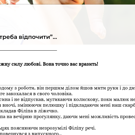
 треба відпочити”…
ижну силу любові. Вона точно вас вразить!
одому з роботи, він першим ділом йшов мити руки і до д
ге закохалася в свого чоловіка.
 сина і не відпускав, мугикаючи колискову, поки малюк не
чи вночі, змінюючи пелюшку і підкладаючи мені наш скарб
екладав Філіпа в ліжечко.
іпа на вечірню прогулянку, даючи мені можливість провес
льцях пояснюючи незрозумілі Філіпу речі.
й повернувся з випускного…