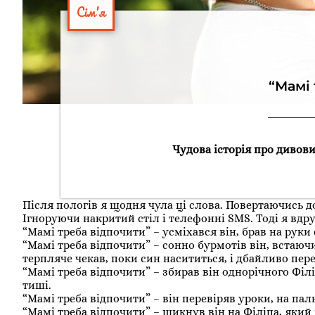
Сім'я
“Мамі
Чудова історія про дивов
Після пологів я щодня чула ці слова. Повертаючись д
Ігноруючи накритий стіл і телефонні SMS. Тоді я вдру
“Мамі треба відпочити” – усміхався він, брав на руки
“Мамі треба відпочити” – сонно бурмотів він, встаю
терпляче чекав, поки син насититься, і дбайливо пер
“Мамі треба відпочити” – збирав він однорічного Філ
тиші.
“Мамі треба відпочити” – він перевіряв уроки, на па
“Мамі треба відпочити” – шикнув він на Філіпа, яки