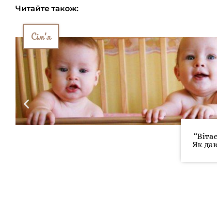
Читайте також:
Сім'я
“Вітає
Як да