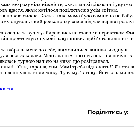
ала незрозуміла ніжність, хвилями зігріваючи і укутуюч
ози щастя, яким хотілося поділитися з усім світом.
не з новою силою. Коли слово мама було замінено на бабу
ашому онукові, який розкапризувався під час першої розл
став ладнати вудки, збираючись на ставок з первістком Філ
і, він простягнув онукові навушники, щоб його планшет н
ти забрали мене до себе, відмовилися залишати одну в
 я розплакалася. Мені здалося, що ось-ось – і я почую т
з якоюсь дурною надією на уяву, що розігралася.
тальні: “Спи, хороша, спи. Мамі треба відпочити!” Я встала
ко наспівуючи колискову. Ту саму. Татову. Його з нами вж
життя
Поділитись у: