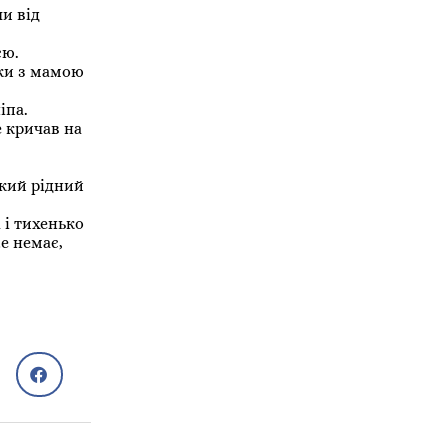
и від
сю.
уки з мамою
іпа.
е кричав на
акий рідний
 і тихенько
е немає,