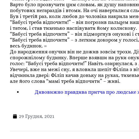
Варто було прозвучати цим словам, як душу наповнюв
побутових негараздів і втоми. На очі наверталися сль
Був і третій раз, коли любов до чоловіка накрила ме
“Бабусі треба відпочити!” – він погрозив пальцем н
і татом, і став тихенько наспівувати йому колискову.
“Бабусі треба відпочити” – він підморгнув онукові і 
“Бабусі треба відпочити” – з легким докором у голос
весь будинок. =
До народження онучки він не дожив зовсім трохи. Ді
спорожнілому будинку. Вперше взявши на руки онуку,
голос: “Бабусі треба відпочити!” Навіть озирнулася, 
Увечері, вже на межі сну, я вловила шепіт Філіпа з ві
відчинила двері: Філіп качав доньку на руках, тихень
але його слова “мамі треба відпочити” – живі.
Дивовижно правдива притча про людське 
29 Грудня, 2021