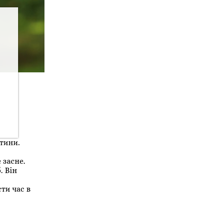
итини.
 засне.
. Він
ти час в