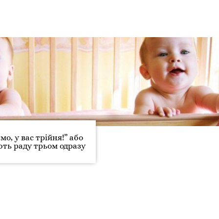
мо, у вас трійня!” або
ють раду трьом одразу