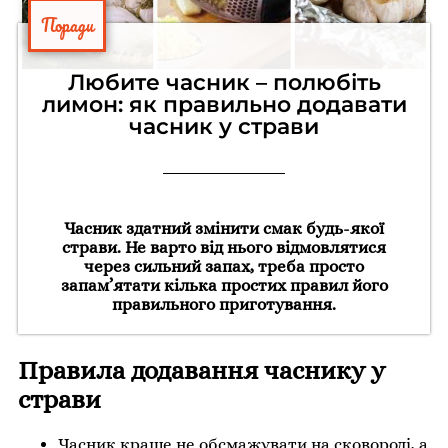
Поради
Любите часник – полюбіть
лимон: як правильно додавати
часник у страви
Часник здатний змінити смак будь-якої
страви. Не варто від нього відмовлятися
через сильний запах, треба просто
запам’ятати кілька простих правил його
правильного приготування.
Правила додавання часнику у
страви
Часник краще не обсмажувати на сковороді, а