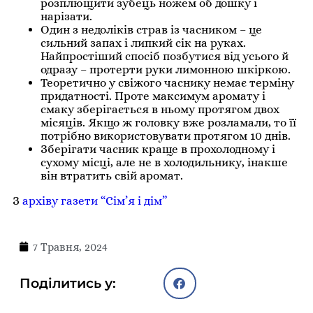
розплющити зубець ножем об дошку і
нарізати.
Один з недоліків страв із часником – це
сильний запах і липкий сік на руках.
Найпростіший спосіб позбутися від усього й
одразу – протерти руки лимонною шкіркою.
Теоретично у свіжого часнику немає терміну
придатності. Проте максимум аромату і
смаку зберігається в ньому протягом двох
місяців. Якщо ж головку вже розламали, то її
потрібно використовувати протягом 10 днів.
Зберігати часник краще в прохолодному і
сухому місці, але не в холодильнику, інакше
він втратить свій аромат.
З
архіву газети “Сім’я і дім”
7 Травня, 2024
Поділитись у: