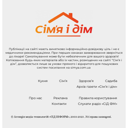
Публікації на сайті мають винятково інформаційно-довідкову ціль і не є
медичними рекомендаціями. При перших ознаках захворювання зверніться
до лікаря! Самолікування може бути небезпечним для вашого здоров’я!
Копіювання будь-яких матеріалів або їх частин, розміщених на сайті “Сім’я і
дім”, дозволяється лише за умови прямого і відкритого для пошукових
систем посилання на simya.com.ua
Кухня
Сім’я
Здоров’я
Садиба
Архів газети «Сім’я і дім»
Про нас
Реклама
Правила користування
Контакти
Слухати радіо «СіД ФМ»
© Агенція медіа-технологій «СІД ІНФОРМ», 2003-2023 . Усі права захищені.