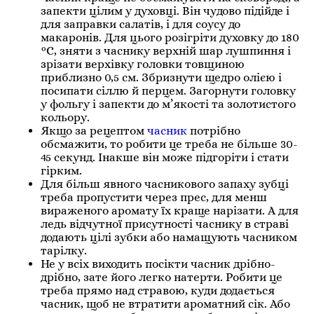
запекти цілим у духовці. Він чудово підійде і
для заправки салатів, і для соусу до
макаронів. Для цього розігріти духовку до 180
°С, зняти з часнику верхній шар лушпиння і
зрізати верхівку головки товщиною
приблизно 0,5 см. Збризнути щедро олією і
посипати сіллю й перцем. Загорнути головку
у фольгу і запекти до м’якості та золотистого
кольору.
Якщо за рецептом
часник
потрібно
обсмажити, то робити це треба не більше 30-
45 секунд. Інакше він може підгоріти і стати
гірким.
Для більш явного часникового запаху зубці
треба пропустити через прес, для менш
вираженого аромату їх краще нарізати. А для
ледь відчутної присутності часнику в страві
додають цілі зубки або намащують часником
тарілку.
Не у всіх виходить посікти часник дрібно-
дрібно, зате його легко натерти. Робити це
треба прямо над стравою, куди додається
часник, щоб не втратити ароматний сік. Або