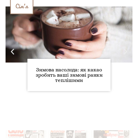
Сім'я
Зимова насолода: як какао
зробить ваші зимові ранки
теплішими