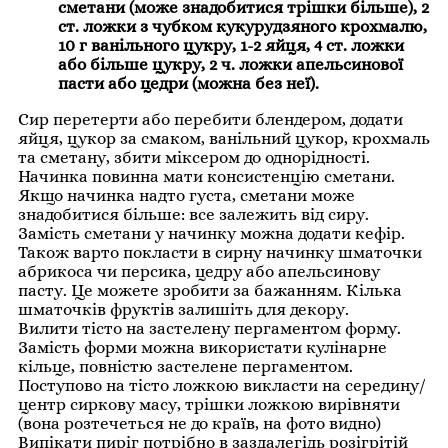
сметани (може знадобитися трішки більше), 2
ст. ложки з чубком кукурудзяного крохмалю,
10 г ванільного цукру, 1-2 яйця, 4 ст. ложки
або більше цукру, 2 ч. ложки апельсинової
пасти або цедри (можна без неї).
Сир перетерти або перебити блендером, додати
яйця, цукор за смаком, ванільний цукор, крохмаль
та сметану, збити міксером до однорідності.
Начинка повинна мати консистенцію сметани.
Якщо начинка надто густа, сметани може
знадобитися більше: все залежить від сиру.
Замість сметани у начинку можна додати кефір.
Також варто покласти в сирну начинку шматочки
абрикоса чи персика, цедру або апельсинову
пасту. Це можете зробити за бажанням. Кілька
шматочків фруктів залишіть для декору.
Вилити тісто на застелену пергаментом форму.
Замість форми можна використати кулінарне
кільце, повністю застелене пергаментом.
Поступово на тісто ложкою викласти на середину/
центр сиркову масу, трішки ложкою вирівняти
(вона розтечеться не до країв, на фото видно)
Випікати пиріг потрібно в заздалегідь розігрітій