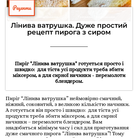
Рецепти
Лінива ватрушка. Дуже простий
рецепт пирога з сиром
Пиріг "Лінива ватрушка" готується просто і
швидко: для тіста усі продукти треба збити
міксером, а для сирної начинки - перемолоти
блендером.
Пиріг “Лінива ватрушка” неймовірно смачний,
ніжний, соковитий, з великою кількістю начинки.
А готується він просто і швидко: для тіста усі
продукти треба збити міксером, а для сирної
начинки – перемолоти блендером. Вам
знадобиться мінімум часу і сил для приготування
дуже смачного пирога “Лінива ватрушка”! Тому