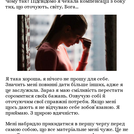
Чому так? Підсвідомо я чекала компенсації з боку
тих, що оточують, світу, Бога…
Я така хороша, я нічого не прошу для себе.
Значить мені повинні дати більше інших, адже я
це заслужила. Зараз я маю сміливість перестати
соромитися своїх бажань. Озвучую собі й
оточуючим свої справжні потреби. Якщо мені
щось дають я не відчуваю себе зобов’язаною. Я
приймаю. З щирою вдячністю.
Мені набридло прикидатися в першу чергу перед
самою собою, що все матеріальне мені чуже. Це не