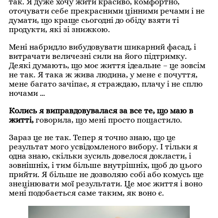
так. Я дуже хочу жити красиво, комфортно,
оточувати себе прекрасними цінними речами і не
думати, що краще сьогодні до обіду взяти ті
продукти, які зі знижкою.
Мені набридло вибудовувати шикарний фасад, і
витрачати величезні сили на його підтримку.
Деякі думають, що моє життя ідеальне – це зовсім
не так. Я така ж жива людина, у мене є почуття,
мене багато зачіпає, я страждаю, плачу і не сплю
ночами …
Колись я виправдовувалася за все те, що маю в
житті,
говорила, що мені просто пощастило.
Зараз це не так. Тепер я точно знаю, що це
результат мого усвідомленого вибору. І тільки я
одна знаю, скільки зусиль довелося докласти, і
зовнішніх, і тим більше внутрішніх, щоб до цього
прийти. Я більше не дозволяю собі або комусь ще
знецінювати мої результати. Це моє життя і воно
мені подобається саме таким, як воно є.