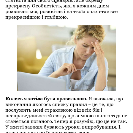
статиста для свого сценарію, але окрему
прекрасну Особистість, яка з кожним днем ​​
розвивається, розквітає і на твоїх очах стає все
прекраснішою і глибшою.
Колись я хотіла бути правильною.
Я вважала, що
виконання якогось списку правил – це те, що
послужить мені страховкою від всіх бід і
несправедливостей світу, що зі мною нічого тоді не
станеться поганого. Тепер я розумію, що це не так.
У житті завжди бувають уроки, випробування. І,
якщо правильно їх проходити, вони