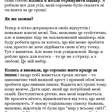
сама собою.
Колись я хотіла отримувати подяку.
Я
робила все для усіх, мені соромно було сказати ні
чи взяти за це гроші.
Як же можна?
Тепер я чітко дотримуюся своїх відчуттів і
поважаю власні межі. Так, можливо це егоїстично,
але я швидше піду на запланований манікюр, ніж
буду робити щось за когось, що він може зробити
сам, просто не хоче підіймати свою п’яту точку.
Тут є винятки. Але вони теж усвідомлені. Якщо я
роблю щось для когось – то це не з страху, а з
любові. Це мій вибір.
Колись я вважала, що соромно жити краще за
інших
і якщо тобі живеться трохи легше – то
однозначно твій важкий хрест і прямий обов’язок
зробити щасливими інших. Віддати всі гроші тому,
кому важче. Дати одяг, який ще потрібний мені
самій. Поступитися річчю, яка мені подобається.
Не просити нічого, відмовлятися від того, що мені
пропонують. У моєму тодішньому списку бажань,
напевно, відсотків 70 були про “мир у всьому світі”.