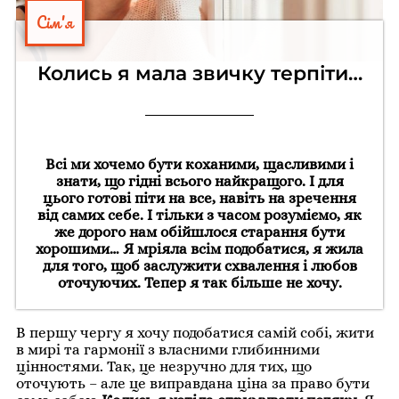
Сім'я
Колись я мала звичку терпіти…
Всі ми хочемо бути коханими, щасливими і
знати, що гідні всього найкращого. І для
цього готові піти на все, навіть на зречення
від самих себе. І тільки з часом розуміємо, як
же дорого нам обійшлося старання бути
хорошими… Я мріяла всім подобатися, я жила
для того, щоб заслужити схвалення і любов
оточуючих. Тепер я так більше не хочу.
В першу чергу я хочу подобатися самій собі, жити
в мирі та гармонії з власними глибинними
цінностями. Так, це незручно для тих, що
оточують – але це виправдана ціна за право бути