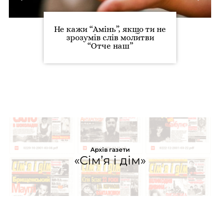
Не кажи “Амінь”, якщо ти не
зрозумів слів молитви
“Отче наш”
Архів газети
«Сім’я і дім»