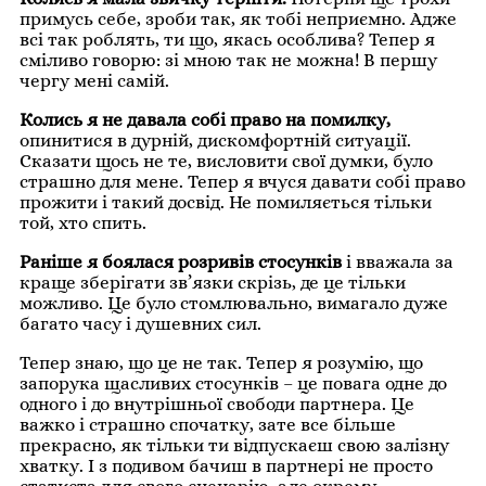
примусь себе, зроби так, як тобі неприємно. Адже
всі так роблять, ти що, якась особлива? Тепер я
сміливо говорю: зі мною так не можна! В першу
чергу мені самій.
Колись я не давала собі право на помилку,
опинитися в дурній, дискомфортній ситуації.
Сказати щось не те, висловити свої думки, було
страшно для мене. Тепер я вчуся давати собі право
прожити і такий досвід. Не помиляється тільки
той, хто спить.
Раніше я боялася розривів стосунків
і вважала за
краще зберігати зв’язки скрізь, де це тільки
можливо. Це було стомлювально, вимагало дуже
багато часу і душевних сил.
Тепер знаю, що це не так. Тепер я розумію, що
запорука щасливих стосунків – це повага одне до
одного і до внутрішньої свободи партнера. Це
важко і страшно спочатку, зате все більше
прекрасно, як тільки ти відпускаєш свою залізну
хватку. І з подивом бачиш в партнері не просто