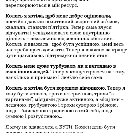
перетворюються в мій ресурс.
Колись я хотіла, щоб мене добре оцінювали,
постійно давали позитивний зворотний зв’язок,
хвалили, ставили п’ятірки. Тепер сама вчуся
відчувати і усвідомлювати свою внутрішню
цінність – незалежно від зовнішніх обставин.
Колись я вважала, щоб бути успішною, мені весь
час треба щось досягати. Тепер я вважаю за краще
бути щасливою, підтримуючи певний стан.
Колись мене дуже турбувало, як я виглядаю в
очах інших людей.
Тепер я концентруюся на тому,
наскільки я приймаю і люблю себе сама.
Колись я хотіла бути хорошою дівчинкою.
Тепер я
хочу бути живою, трохи істеричною, трохи “з
тарганами”, місцями дуже активною, а місцями –
ледачою, грубуватою і трохи суворою і різкою,
іноді – блискучою і радісною самій собі, іноді
сумною і розгубленою…
Я хочу не здаватися, а БУТИ. Кожен день бути
живою, щасливою і справжньою.