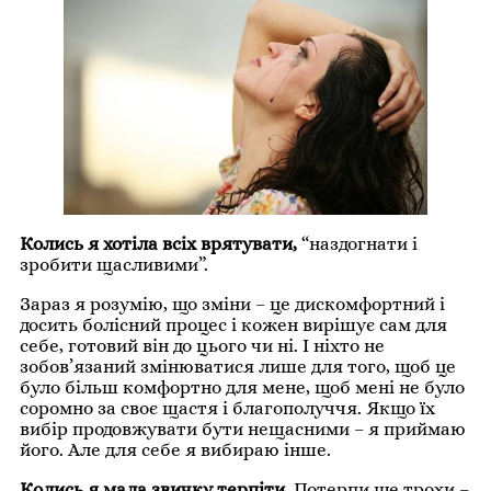
Колись я хотіла всіх врятувати,
“наздогнати і
зробити щасливими”.
Зараз я розумію, що зміни – це дискомфортний і
досить болісний процес і кожен вирішує сам для
себе, готовий він до цього чи ні. І ніхто не
зобов’язаний змінюватися лише для того, щоб це
було більш комфортно для мене, щоб мені не було
соромно за своє щастя і благополуччя. Якщо їх
вибір продовжувати бути нещасними – я приймаю
його. Але для себе я вибираю інше.
Колись я мала звичку терпіти.
Потерпи ще трохи –