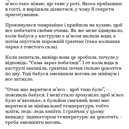
м’ясо таке ніжне, що тане у роті. Якось приїхавши
в гості, я вирішила дізнатися, у чому її секрети
приготування.
Прокинулася чимраніше і прийшла на кухню, щоб
все побачити своїми очима. Як же мене здивувало,
коли бабуся у каструлю з м’ясом налила води, а
потім опустила порожній гранчак (така колишня
чарка з товстого скла).
Коли запитала, навіщо вона це зробила, почула у
відповідь: “Сама зараз побачиш”. І от коли вода в
каструлі закипіла, гранчак почав сильно цокотіти
по дну. Тоді бабуся зменшила вогонь на мінімум і
все затихло.
“Отак має варитися м’ясо – щоб тихо було”, –
пояснила бабуся. І мені стало зрозуміло: щоб м’ясо
було м’якеньке, а бульйон смачний, воно має
варитися за мінімальної температури, тобто
мліти, ледь-ледь кипіти. І гранчак у цьому
випадку індикатором температури: як цокотить –
треба зменшити вогонь.