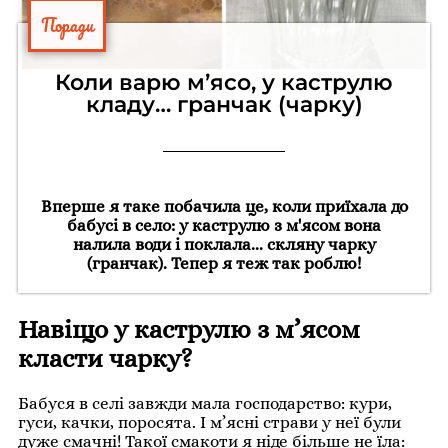
Поради
Коли варю м’ясо, у каструлю
кладу… гранчак (чарку)
Вперше я таке побачила це, коли приїхала до
бабусі в село: у каструлю з м'ясом вона
налила води і поклала... скляну чарку
(гранчак). Тепер я теж так роблю!
Навіщо у каструлю з м’ясом
класти чарку?
Бабуся в селі завжди мала господарство: кури,
гуси, качки, поросята. І м’ясні страви у неї були
дуже смачні! Такої смакоти я ніде більше не їла: