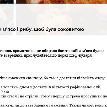
 м’ясо і рибу, щоб була соковитою
ою, ароматною і не вбирала багато олії, а м'ясо було з
е всередині, прислухайтеся до порад шеф-кухаря.
тіше смажити свинину, бо там є достатня кількість жиру,
 товстим дном у достатній кількості рафінованої олії;
0 хв;
е піниться і не стріляє. Тому спершу їх треба просушити 
ілька хвилин до завершення смаження. Таким чином воно 