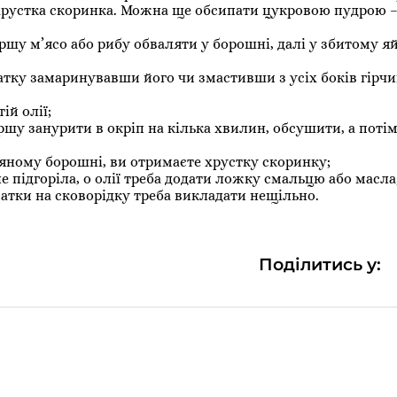
і хрустка скоринка. Можна ще обсипати цукровою пудрою –
шу м’ясо або рибу обваляти у борошні, далі у збитому яй
атку замаринувавши його чи змастивши з усіх боків гірч
ій олії;
ршу занурити в окріп на кілька хвилин, обсушити, а пот
яному борошні, ви отримаєте хрустку скоринку;
е підгоріла, о олії треба додати ложку смальцю або масла
атки на сковорідку треба викладати нещільно.
Поділитись у: