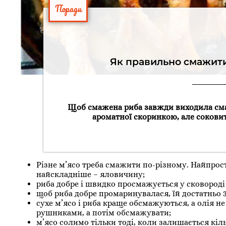
Поради
Як правильно смажити
Щоб смажена риба завжди виходила смачн
ароматної скоринкою, але соковит
Різне м’ясо треба смажити по-різному. Найпрос
найскладніше – яловичину;
риба добре і швидко просмажується у сковороді з
щоб риба добре промаринувалася, їй достатньо 3
сухе м’ясо і риба краще обсмажуються, а олія н
рушниками, а потім обсмажувати;
м’ясо солимо тільки тоді, коли залишається к