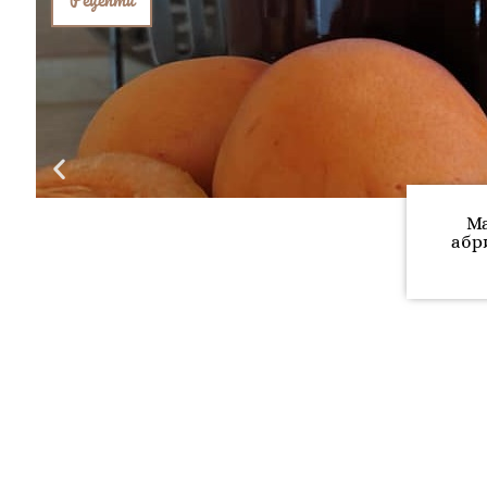
Ма
абр