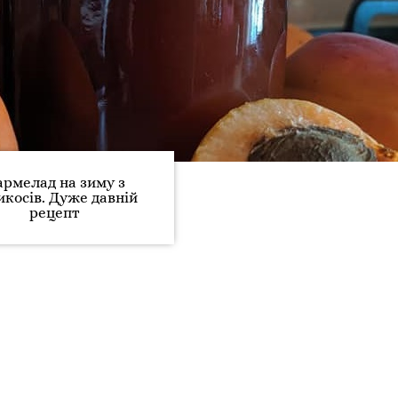
рмелад на зиму з
икосів. Дуже давній
рецепт