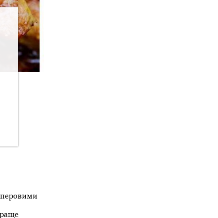
паперовими
краще