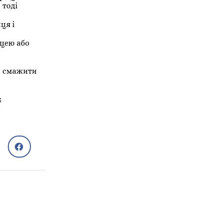
 тоді
ця і
ицею або
ім смажити
;
Рецепти