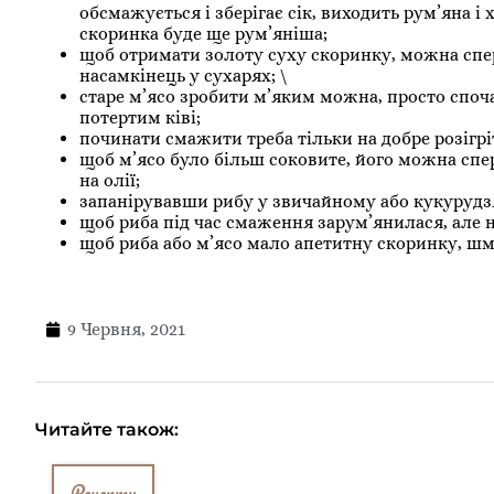
обсмажується і зберігає сік, виходить рум’яна 
скоринка буде ще рум’яніша;
щоб отримати золоту суху скоринку, можна спер
насамкінець у сухарях; \
старе м’ясо зробити м’яким можна, просто споч
потертим ківі;
починати смажити треба тільки на добре розігріт
щоб м’ясо було більш соковите, його можна спе
на олії;
запанірувавши рибу у звичайному або кукурудз
щоб риба під час смаження зарум’янилася, але н
щоб риба або м’ясо мало апетитну скоринку, шм
9 Червня, 2021
Читайте також:
Рецепти